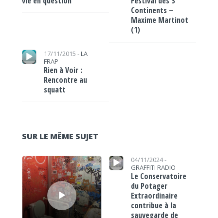
Festival des 3
vie en question
Continents –
Maxime Martinot
(1)
Lecteur audio
17/11/2015 -
LA
FRAP
Rien à Voir :
Rencontre au
squatt
SUR LE MÊME SUJET
Lecteur audio
Lecteur audio
04/11/2024 -
GRAFFITI RADIO
Le Conservatoire
du Potager
Extraordinaire
contribue à la
sauvegarde de