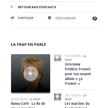
RETOUR AUX PODCASTS
PARTAGER
TÉLÉCHARGER
0
LA FRAP EN PARLE
Lecteur audio
Lecteur audio
15/12/2015 -
LA
FRAP
Interview
Frédéric Fromet
pour son nouvel
album « ça
Fromet »
Lecteur audio
25/11/2015 -
LA
FRAP
25/01/2016 -
LA FRAP
Les marches du
Huma-Café : La fin de