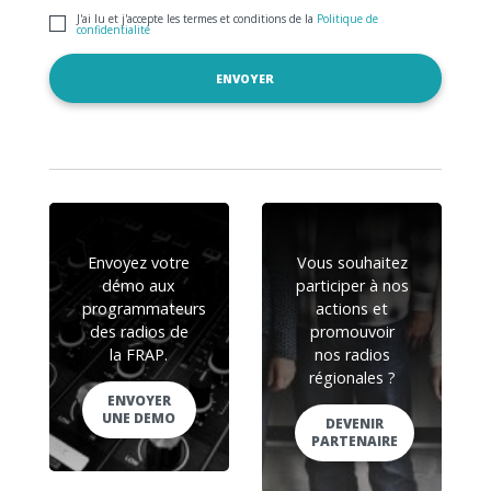
J'ai lu et j'accepte les termes et conditions de la
Politique de
confidentialité
Envoyez votre
Vous souhaitez
démo aux
participer à nos
programmateurs
actions et
des radios de
promouvoir
la FRAP.
nos radios
régionales ?
ENVOYER
UNE DEMO
DEVENIR
PARTENAIRE