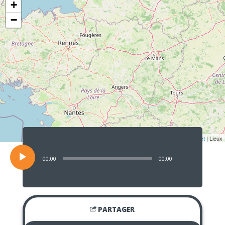
+
−
Lecteur
audio
Leaflet
| Lieux
00:00
00:00
PARTAGER