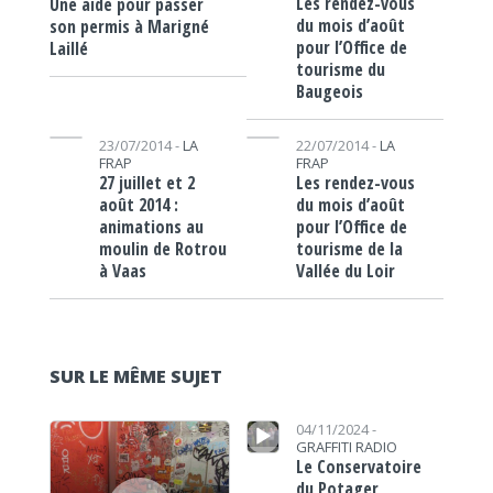
Les rendez-vous
Une aide pour passer
du mois d’août
son permis à Marigné
pour l’Office de
Laillé
tourisme du
Baugeois
Lecteur audio
Lecteur audio
23/07/2014 -
LA
22/07/2014 -
LA
FRAP
FRAP
27 juillet et 2
Les rendez-vous
août 2014 :
du mois d’août
animations au
pour l’Office de
moulin de Rotrou
tourisme de la
à Vaas
Vallée du Loir
SUR LE MÊME SUJET
Lecteur audio
Lecteur audio
04/11/2024 -
GRAFFITI RADIO
Le Conservatoire
du Potager