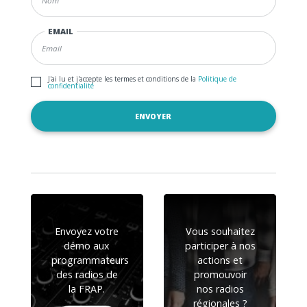
EMAIL
J'ai lu et j'accepte les termes et conditions de la
Politique de
confidentialité
Envoyez votre
Vous souhaitez
démo aux
participer à nos
programmateurs
actions et
des radios de
promouvoir
la FRAP.
nos radios
régionales ?