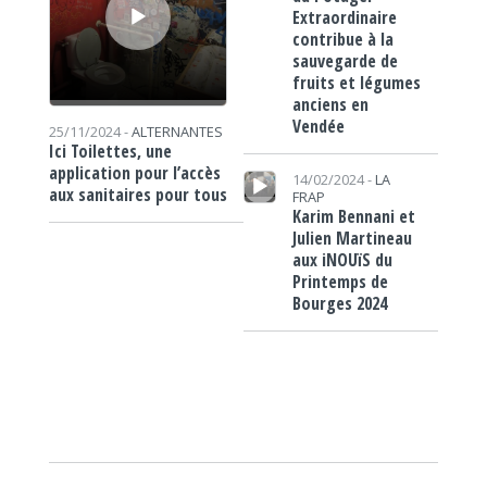
Extraordinaire
contribue à la
sauvegarde de
fruits et légumes
anciens en
Vendée
25/11/2024 -
ALTERNANTES
Ici Toilettes, une
Lecteur audio
application pour l’accès
14/02/2024 -
LA
aux sanitaires pour tous
FRAP
Karim Bennani et
Julien Martineau
aux iNOUïS du
Printemps de
Bourges 2024