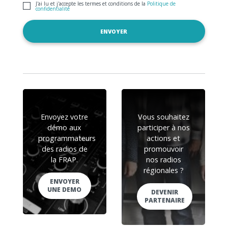
J'ai lu et j'accepte les termes et conditions de la
Politique de
confidentialité
Envoyez votre
Vous souhaitez
démo aux
participer à nos
programmateurs
actions et
des radios de
promouvoir
la FRAP.
nos radios
régionales ?
ENVOYER
UNE DEMO
DEVENIR
PARTENAIRE