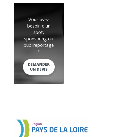
Vous avez
besoin d'un
spot,
sponsoring ou
publireportage
?
DEMANDER
UN DEVIS