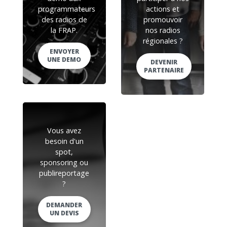
programmateurs
actions et
des radios de
promouvoir
la FRAP.
nos radios
régionales ?
ENVOYER
UNE DEMO
DEVENIR
PARTENAIRE
Vous avez
besoin d'un
spot,
sponsoring ou
publireportage
?
DEMANDER
UN DEVIS