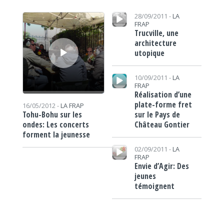
Lecteur audio
Lecteur audio
28/09/2011 -
LA
FRAP
Trucville, une
architecture
utopique
Lecteur audio
10/09/2011 -
LA
FRAP
Réalisation d’une
plate-forme fret
16/05/2012 -
LA FRAP
sur le Pays de
Tohu-Bohu sur les
Château Gontier
ondes: Les concerts
forment la jeunesse
Lecteur audio
02/09/2011 -
LA
FRAP
Envie d’Agir: Des
jeunes
témoignent