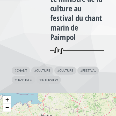
culture au
festival du chant
marin de
Paimpol
#
CHANT
#
CULTURE
#
CULTURE
#
FESTIVAL
#
FRAP INFO
#
INTERVIEW
+
−