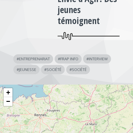
jeunes
témoignent
#
ENTREPRENARIAT
#
FRAP INFO
#
INTERVIEW
#
JEUNESSE
#
SOCIÉTÉ
#
SOCIÉTÉ
+
−