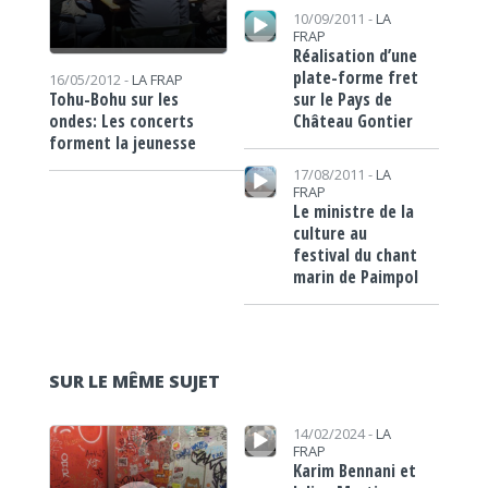
Lecteur audio
10/09/2011 -
LA
FRAP
Réalisation d’une
plate-forme fret
16/05/2012 -
LA FRAP
sur le Pays de
Tohu-Bohu sur les
Château Gontier
ondes: Les concerts
forment la jeunesse
Lecteur audio
17/08/2011 -
LA
FRAP
Le ministre de la
culture au
festival du chant
marin de Paimpol
SUR LE MÊME SUJET
Lecteur audio
Lecteur audio
14/02/2024 -
LA
FRAP
Karim Bennani et