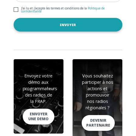
J'ai lu et j'accepte les termes et conditions de la
Politique de
confidentialité
Envoyez votre
Vous souhaitez
démo aux
participer à nos
programmateurs
actions et
des radios de
promouvoir
la FRAP.
nos radios
régionales ?
ENVOYER
UNE DEMO
DEVENIR
PARTENAIRE