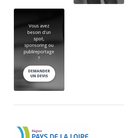
Vous avez
besoin d'un
spot,
sponsoring ou
publireportage
?
DEMANDER
UN DEVIS