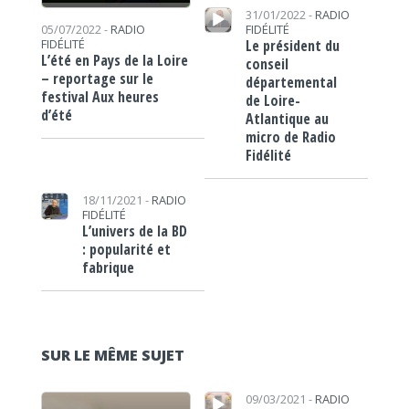
Lecteur audio
31/01/2022 -
RADIO
FIDÉLITÉ
05/07/2022 -
RADIO
Le président du
FIDÉLITÉ
L’été en Pays de la Loire
conseil
– reportage sur le
départemental
festival Aux heures
de Loire-
d’été
Atlantique au
micro de Radio
Fidélité
https://www.lafrap.fr/wp-content/uploads/2021/11/Tangui-Jossic-_-171121-e1637140858398.jpg
18/11/2021 -
RADIO
FIDÉLITÉ
L’univers de la BD
: popularité et
fabrique
SUR LE MÊME SUJET
Lecteur audio
Lecteur audio
09/03/2021 -
RADIO