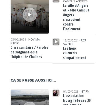
CAMPUS ANGERS
La ville d’Angers
et Radio Campus
Angers
s’associent
contre
l’isolement
Lecteur audio
08/06/2021 -
NOV MA
12/02/2021 -
RCF
RADIO
SARTHE
Crise sanitaire / Paroles
Les lieux
de soignant·e·s à
culturels
l’hôpital de Challans
s’impatientent
CA SE PASSE AUSSI ICI...
Lecteur audio
01/05/2023 -
JET FM
L’association
Nosig fête ses 30