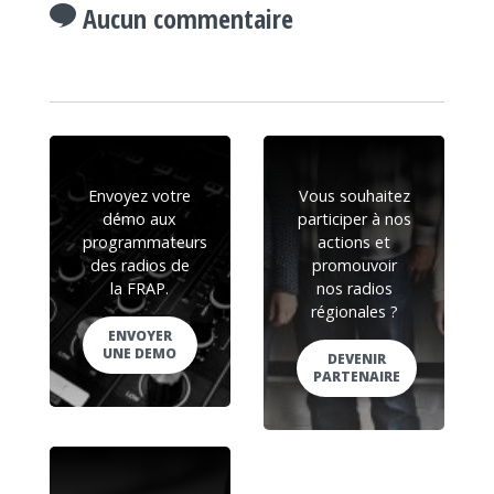
Aucun commentaire
Envoyez votre
Vous souhaitez
démo aux
participer à nos
programmateurs
actions et
des radios de
promouvoir
la FRAP.
nos radios
régionales ?
ENVOYER
UNE DEMO
DEVENIR
PARTENAIRE