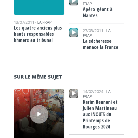
FRAP
Apéro géant à
Nantes
13/07/2011 -
LA FRAP
Les quatre anciens plus
Lecteur audio
27/05/2011 -
LA
hauts responsables
FRAP
khmers au tribunal
La sécheresse
menace la France
SUR LE MÊME SUJET
Lecteur audio
Lecteur audio
14/02/2024 -
LA
FRAP
Karim Bennani et
Julien Martineau
aux iNOUïS du
Printemps de
Bourges 2024