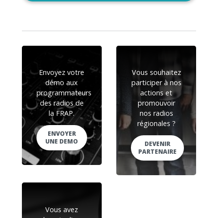
Envoyez votre
Vous souhaitez
démo aux
participer à nos
programmateurs
actions et
des radios de
promouvoir
la FRAP.
nos radios
régionales ?
ENVOYER
UNE DEMO
DEVENIR
PARTENAIRE
Vous avez