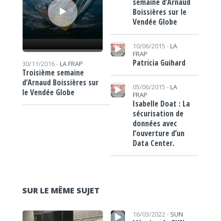
semaine d’Arnaud
Boissières sur le
Vendée Globe
Lecteur audio
10/06/2015 -
LA
FRAP
Patricia Guihard
30/11/2016 -
LA FRAP
Troisième semaine
d’Arnaud Boissières sur
Lecteur audio
05/06/2015 -
LA
le Vendée Globe
FRAP
Isabelle Doat : La
sécurisation de
données avec
l’ouverture d’un
Data Center.
SUR LE MÊME SUJET
Lecteur audio
Lecteur audio
16/03/2022 -
SUN