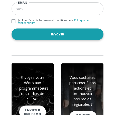
EMAIL
J'ai lu et j'accepte les termes et conditions de la
Politique de
confidentialité
Envoyez votre
Vous souhaitez
démo aux
participer à nos
programmateurs
actions et
des radios de
promouvoir
la FRAP.
nos radios
régionales ?
ENVOYER
UNE DEMO