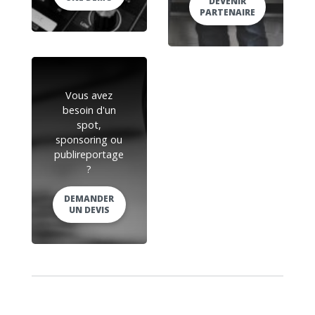
DEVENIR
PARTENAIRE
Vous avez
besoin d'un
spot,
sponsoring ou
publireportage
?
DEMANDER
UN DEVIS