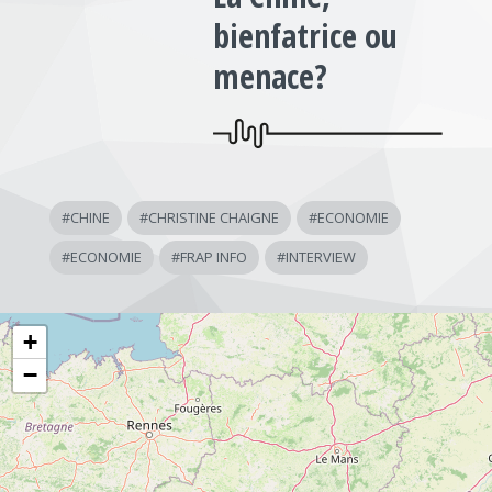
bienfatrice ou
menace?
#
CHINE
#
CHRISTINE CHAIGNE
#
ECONOMIE
#
ECONOMIE
#
FRAP INFO
#
INTERVIEW
+
−