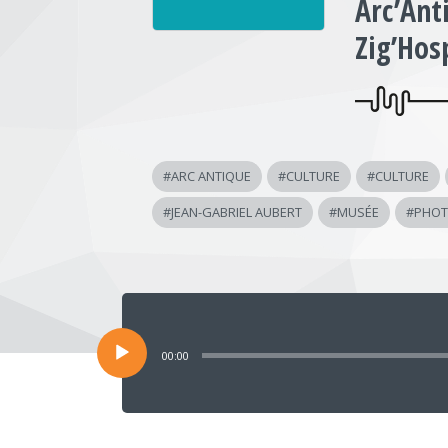
Arc’Ant
Zig’Hos
#
ARC ANTIQUE
#
CULTURE
#
CULTURE
#
JEAN-GABRIEL AUBERT
#
MUSÉE
#
PHO
Lecteur
audio
00:00