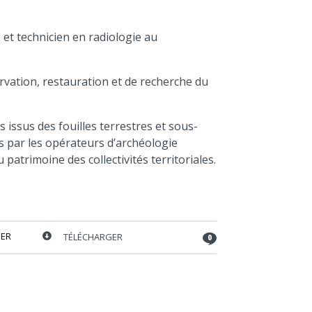
diminuer
le
volume.
et technicien en radiologie au
rvation, restauration et de recherche du
s issus des fouilles terrestres et sous-
és par les opérateurs d’archéologie
 patrimoine des collectivités territoriales.
ER
TÉLÉCHARGER
0