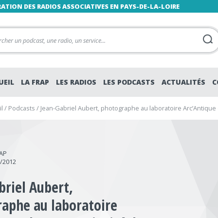
RATION DES RADIOS ASSOCIATIVES EN PAYS-DE-LA-LOIRE
UEIL
LA FRAP
LES RADIOS
LES PODCASTS
ACTUALITÉS
C
l
/
Podcasts
/
Jean-Gabriel Aubert, photographe au laboratoire Arc’Antique
RAP
0/2012
briel Aubert,
aphe au laboratoire