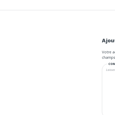
Ajou
Votre a
champs 
COM