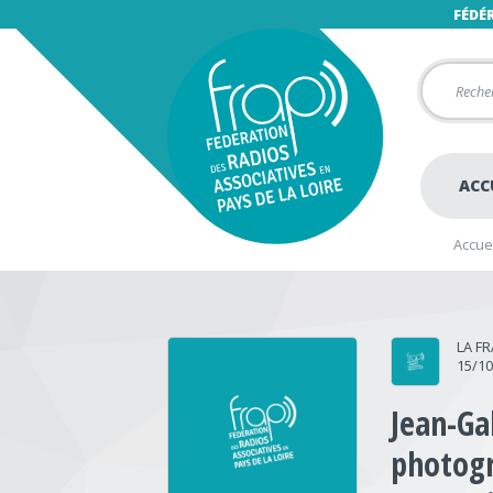
FÉDÉ
ACC
Accuei
LA F
15/1
Jean-Ga
photogr