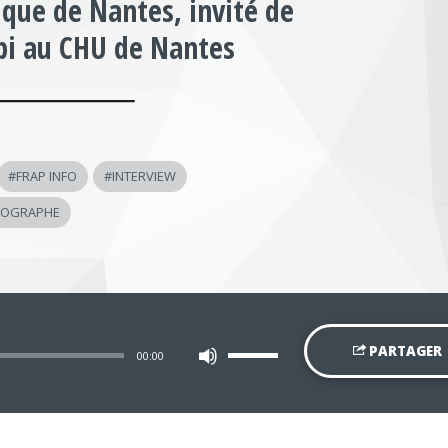
ique de Nantes, invité de
pi au CHU de Nantes
#
FRAP INFO
#
INTERVIEW
TOGRAPHE
Utilisez
PARTAGER
00:00
les
flèches
haut/bas
pour
augmenter
ou