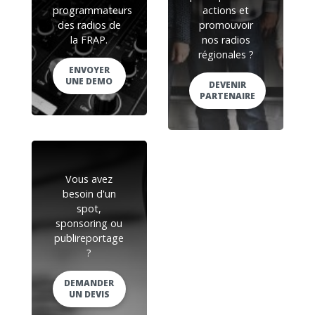
programmateurs
actions et
des radios de
promouvoir
la FRAP.
nos radios
régionales ?
ENVOYER
UNE DEMO
DEVENIR
PARTENAIRE
Vous avez
besoin d'un
spot,
sponsoring ou
publireportage
?
DEMANDER
UN DEVIS