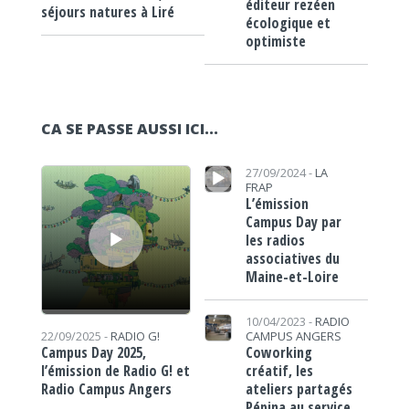
éditeur rezéen
séjours natures à Liré
écologique et
optimiste
CA SE PASSE AUSSI ICI...
Lecteur audio
Lecteur audio
27/09/2024 -
LA
FRAP
L’émission
Campus Day par
les radios
associatives du
Maine-et-Loire
10/04/2023 -
RADIO
CAMPUS ANGERS
22/09/2025 -
RADIO G!
Coworking
Campus Day 2025,
créatif, les
l’émission de Radio G! et
ateliers partagés
Radio Campus Angers
Pépina au service