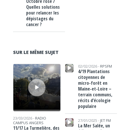
Octobre rose /
Quelles solutions
pour relancer les
dépistages du
cancer ?
SUR LE MÊME SUJET
Lecteur audio
Lecteur audio
02/02/2026 -
RPSFM
4/19 Plantations
citoyennes de
micro-forêt en
Maine-et-Loire –
terrain communs,
récits d’écologie
populaire
Lecteur audio
23/03/2026 -
RADIO
27/01/2025 -
JET FM
CAMPUS ANGERS
La Mer Salée, un
11/17 La Turmelière, des