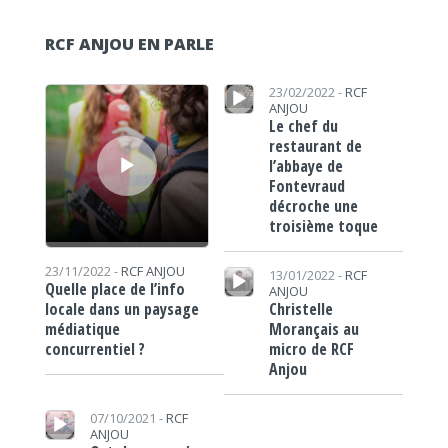
RCF ANJOU EN PARLE
Lecteur audio
Lecteur audio
23/02/2022 -
RCF
ANJOU
Le chef du
restaurant de
l’abbaye de
Fontevraud
décroche une
troisième toque
Lecteur audio
23/11/2022 -
RCF ANJOU
13/01/2022 -
RCF
Quelle place de l’info
ANJOU
Christelle
locale dans un paysage
Morançais au
médiatique
micro de RCF
concurrentiel ?
Anjou
Lecteur audio
07/10/2021 -
RCF
ANJOU