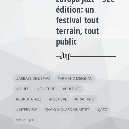
édition: un
festival tout
terrain, tout
public
#
ABBAYE DE L'ÉPAU
#
ARMAND MEIGNAN
#
BLUES
#
CULTURE
#
CULTURE
#
EUROPA JAZZ
#
FESTIVAL
#
FRAP INFO
#
INTERVIEW
#
JACKY MOLARD QUARTET
#
JAZZ
#
MUSIQUE