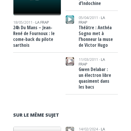
d’Indochine
Lecteur audio
05/04/2011 -
LA
FRAP
18/05/2011 -
LA FRAP
Théâtre : Anthéa
24h Du Mans – Jean-
Sogno met à
René de Fournoux : le
l’honneur la muse
come-back du pilote
de Victor Hugo
sarthois
Lecteur audio
11/03/2011 -
LA
FRAP
Gwen Delabar :
un électron libre
quasiment dans
les bacs
SUR LE MÊME SUJET
Lecteur audio
Lecteur audio
14/02/2024 -
LA