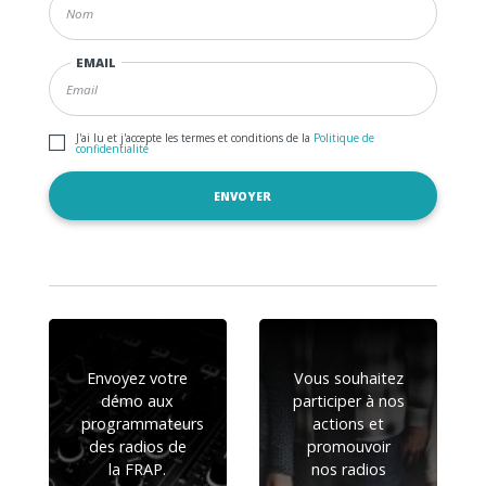
EMAIL
J'ai lu et j'accepte les termes et conditions de la
Politique de
confidentialité
Envoyez votre
Vous souhaitez
démo aux
participer à nos
programmateurs
actions et
des radios de
promouvoir
la FRAP.
nos radios