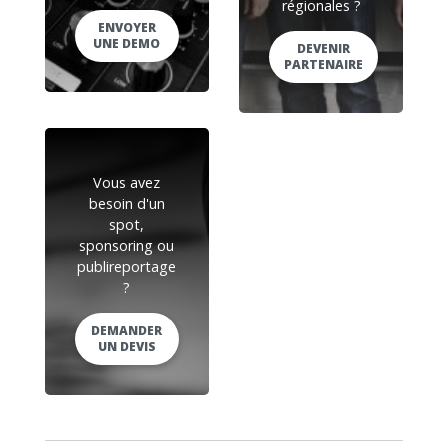
régionales ?
ENVOYER
UNE DEMO
DEVENIR
PARTENAIRE
Vous avez
besoin d'un
spot,
sponsoring ou
publireportage
?
DEMANDER
UN DEVIS