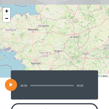
+
−
Lecteur
audio
Leaflet
| Lieux
00:00
00:00