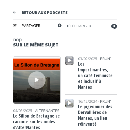
RETOUR AUX PODCASTS
PARTAGER
TÉLÉCHARGER
0
nop
SUR LE MÊME SUJET
Lecteur audio
Lecteur audio
03/02/2025 -
PRUN'
Les
Impertinant·es,
un café féministe
et inclusif à
Nantes
Lecteur audio
16/12/2024 -
PRUN'
Le pigeonnier des
04/03/2025 -
ALTERNANTES
Dervallières de
Le Sillon de Bretagne se
Nantes, un lieu
raconte sur les ondes
réinventé
d’AlterNantes