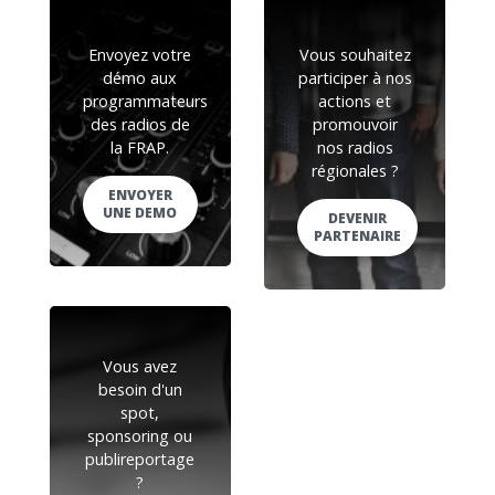
Envoyez votre
Vous souhaitez
démo aux
participer à nos
programmateurs
actions et
des radios de
promouvoir
la FRAP.
nos radios
régionales ?
ENVOYER
UNE DEMO
DEVENIR
PARTENAIRE
Vous avez
besoin d'un
spot,
sponsoring ou
publireportage
?