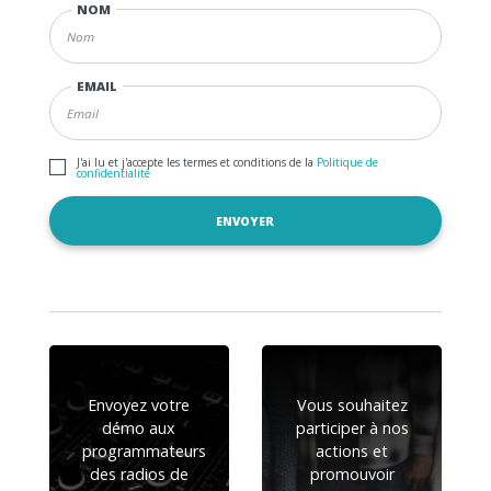
NOM
EMAIL
J'ai lu et j'accepte les termes et conditions de la
Politique de
confidentialité
Envoyez votre
Vous souhaitez
démo aux
participer à nos
programmateurs
actions et
des radios de
promouvoir