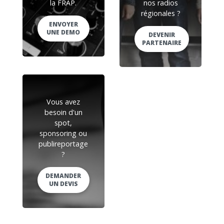
la FRAP.
nos radios
régionales ?
ENVOYER
UNE DEMO
DEVENIR
PARTENAIRE
Vous avez
besoin d'un
spot,
sponsoring ou
publireportage
?
DEMANDER
UN DEVIS