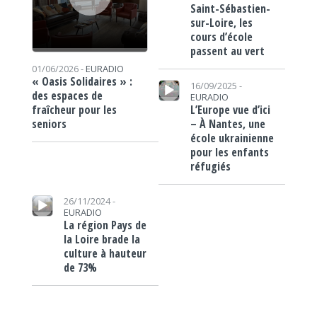
Saint-Sébastien-
sur-Loire, les
cours d’école
passent au vert
01/06/2026 -
EURADIO
Lecteur audio
« Oasis Solidaires » :
16/09/2025 -
des espaces de
EURADIO
L’Europe vue d’ici
fraîcheur pour les
– À Nantes, une
seniors
école ukrainienne
pour les enfants
réfugiés
Lecteur audio
26/11/2024 -
EURADIO
La région Pays de
la Loire brade la
culture à hauteur
de 73%