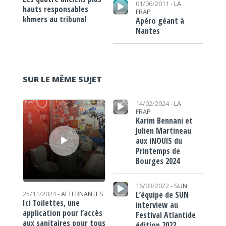
01/06/2011 -
LA
hauts responsables
FRAP
khmers au tribunal
Apéro géant à
Nantes
SUR LE MÊME SUJET
Lecteur audio
Lecteur audio
14/02/2024 -
LA
FRAP
Karim Bennani et
Julien Martineau
aux iNOUïS du
Printemps de
Bourges 2024
Lecteur audio
16/03/2022 -
SUN
L’équipe de SUN
25/11/2024 -
ALTERNANTES
Ici Toilettes, une
interview au
application pour l’accès
Festival Atlantide
aux sanitaires pour tous
édition 2022