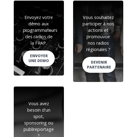
Envoyez votre
Vous souhaitez
démo aux
participer à nos
programmateurs
actions et
des radios de
promouvoir
la FRAP.
nos radios
régionales ?
ENVOYER
UNE DEMO
DEVENIR
PARTENAIRE
Vous avez
besoin d'un
spot,
sponsoring ou
publireportage
?