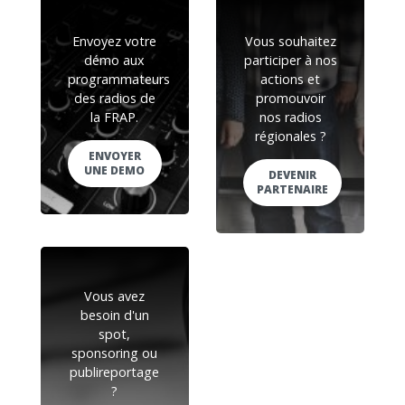
Envoyez votre
Vous souhaitez
démo aux
participer à nos
programmateurs
actions et
des radios de
promouvoir
la FRAP.
nos radios
régionales ?
ENVOYER
UNE DEMO
DEVENIR
PARTENAIRE
Vous avez
besoin d'un
spot,
sponsoring ou
publireportage
?