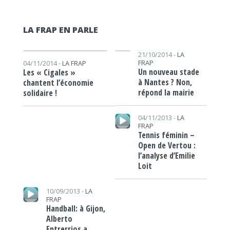
LA FRAP EN PARLE
Lecteur audio
Lecteur audio
21/10/2014 -
LA
FRAP
04/11/2014 -
LA FRAP
Un nouveau stade
Les « Cigales »
à Nantes ? Non,
chantent l’économie
répond la mairie
solidaire !
Lecteur audio
04/11/2013 -
LA
FRAP
Tennis féminin –
Open de Vertou :
l’analyse d’Emilie
Loit
Lecteur audio
10/09/2013 -
LA
FRAP
Handball: à Gijon,
Alberto
Entrerrios a