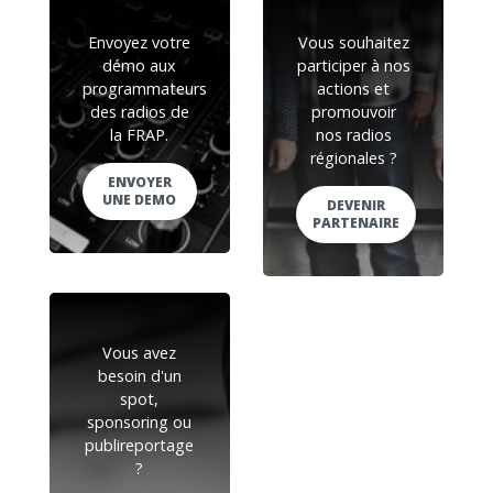
Envoyez votre
Vous souhaitez
démo aux
participer à nos
programmateurs
actions et
des radios de
promouvoir
la FRAP.
nos radios
régionales ?
ENVOYER
UNE DEMO
DEVENIR
PARTENAIRE
Vous avez
besoin d'un
spot,
sponsoring ou
publireportage
?