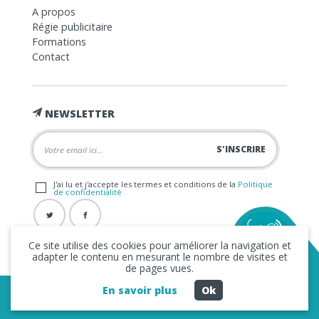
A propos
Régie publicitaire
Formations
Contact
NEWSLETTER
J'ai lu et j'accepte les termes et conditions de la
Politique
de confidentialité
Ce site utilise des cookies pour améliorer la navigation et
adapter le contenu en mesurant le nombre de visites et
de pages vues.
En savoir plus
Ok
Copyright © 2026 La FRAP -
Mentions légales
-
Politique de
confidentialité
- Création
Business to Web