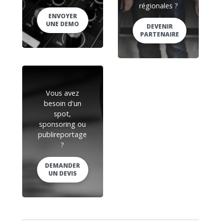
régionales ?
ENVOYER
UNE DEMO
DEVENIR
PARTENAIRE
Vous avez
besoin d'un
spot,
sponsoring ou
publireportage
?
DEMANDER
UN DEVIS