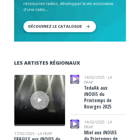
ressources radios, développer la vie associative
d'une radio...
DÉCOUVREZ LE CATALOGUE
LES ARTISTES RÉGIONAUX
Lecteur audio
Lecteur audio
14/02/2025 -
LA
FRAP
TedaAk aux
iNOUïS du
Printemps de
Bourges 2025
Lecteur audio
14/02/2025 -
LA
FRAP
Miel aux iNOUïS
17/02/2025 -
LA FRAP
du Printemps de
FRAGILE aux iNOUïS du