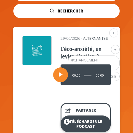
RECHERCHER
+
29/06/2026
-
ALTERNANTES
L’éco-anxiété, un
+
levier d’action ?
#
CHANGEMENT
CLIMATIQUE
Lecteur
audio
00:00
00:00
#
PSYCHOLOGIE
PARTAGER
TÉLÉCHARGER LE
PODCAST