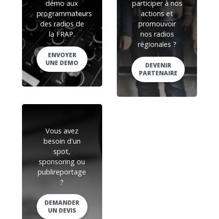
démo aux
participer à nos
programmateurs
actions et
des radios de
promouvoir
la FRAP.
nos radios
régionales ?
ENVOYER
UNE DEMO
DEVENIR
PARTENAIRE
Vous avez
besoin d'un
spot,
sponsoring ou
publireportage
?
DEMANDER
UN DEVIS