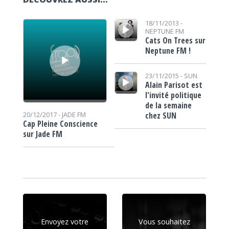
Lecteur audio
Lecteur audio
18/11/2013 -
NEPTUNE FM
Cats On Trees sur
Neptune FM !
Lecteur audio
23/11/2015 -
SUN
Alain Parisot est
l'invité politique
de la semaine
chez SUN
20/12/2017 -
JADE FM
Cap Pleine Conscience
sur Jade FM
Envoyez votre
Vous souhaitez