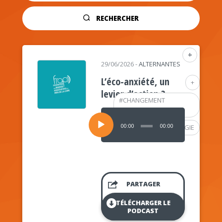
RECHERCHER
+
29/06/2026
-
ALTERNANTES
L’éco-anxiété, un
+
levier d’action ?
#
CHANGEMENT
CLIMATIQUE
Lecteur
audio
00:00
00:00
#
PSYCHOLOGIE
PARTAGER
TÉLÉCHARGER LE
PODCAST