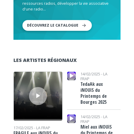
ressources radios, développer la vie associative
d'une radio...
DÉCOUVREZ LE CATALOGUE
LES ARTISTES RÉGIONAUX
Lecteur audio
Lecteur audio
14/02/2025 -
LA
FRAP
TedaAk aux
iNOUïS du
Printemps de
Bourges 2025
Lecteur audio
14/02/2025 -
LA
FRAP
Miel aux iNOUïS
17/02/2025 -
LA FRAP
du Printemps de
FRAGILE aux iNOUïS du