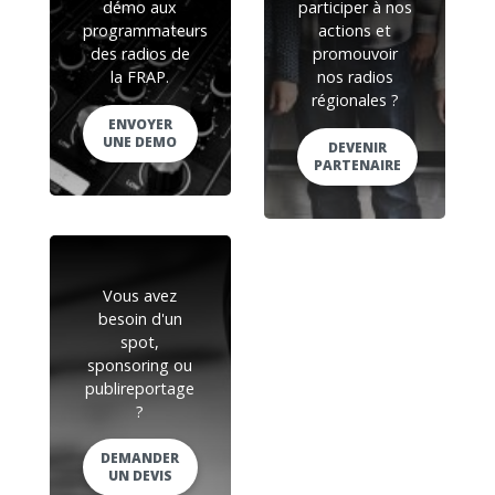
démo aux
participer à nos
programmateurs
actions et
des radios de
promouvoir
la FRAP.
nos radios
régionales ?
ENVOYER
UNE DEMO
DEVENIR
PARTENAIRE
Vous avez
besoin d'un
spot,
sponsoring ou
publireportage
?
DEMANDER
UN DEVIS