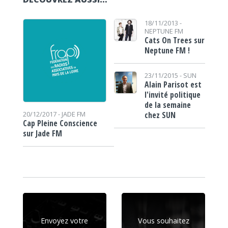
18/11/2013 -
NEPTUNE FM
Cats On Trees sur
Neptune FM !
23/11/2015 -
SUN
Alain Parisot est
l'invité politique
de la semaine
chez SUN
20/12/2017 -
JADE FM
Cap Pleine Conscience
sur Jade FM
Envoyez votre
Vous souhaitez