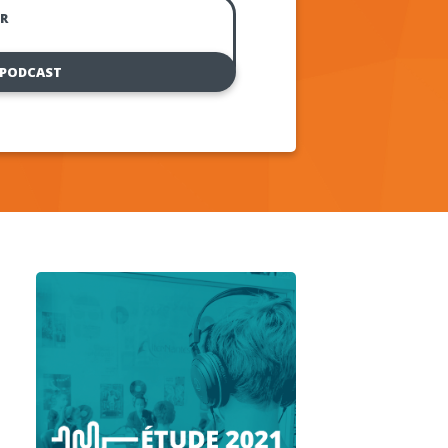
R
 PODCAST