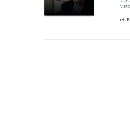
visit
P