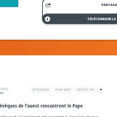
PARTAGE
TÉLÉCHARGER LE
0/2012
INTERVIEW
FRAP INFO
BENOÎT XVI
+
RAP
ROME
RELIGION
PAPE
MGR LE SAUX
VISITE AD LIMINA
SOCIÉTÉ
SOCIÉTÉ
 évêques de l’ouest rencontrent le Pape
Evêques du Grand Ouest ont rencontré le Pape lors de leur