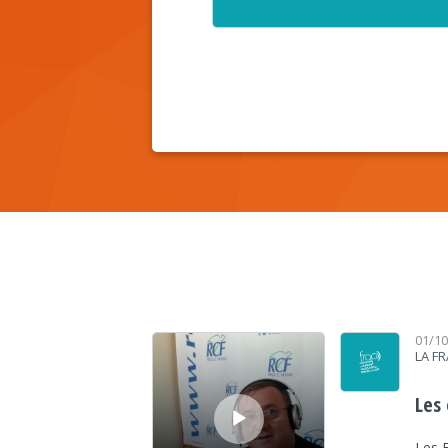
Lecteur audio
01/1
LA F
Les
Les 