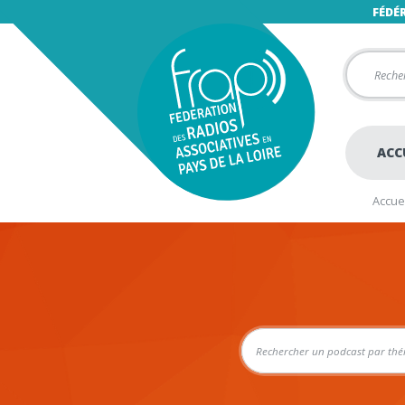
FÉDÉ
ACC
Accuei