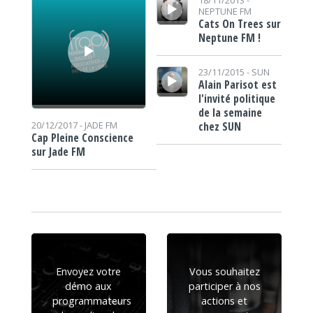
NEPTUNE FM
Cats On Trees sur
Neptune FM !
Lecteur audio
23/11/2015 -
SUN
Alain Parisot est
l'invité politique
de la semaine
chez SUN
20/12/2017 -
JADE FM
Cap Pleine Conscience
sur Jade FM
Envoyez votre
Vous souhaitez
démo aux
participer à nos
programmateurs
actions et