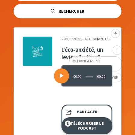
RECHERCHER
+
29/06/2026
-
ALTERNANTES
L’éco-anxiété, un
+
levier d’action ?
#
CHANGEMENT
CLIMATIQUE
Lecteur
audio
00:00
00:00
#
PSYCHOLOGIE
PARTAGER
TÉLÉCHARGER LE
PODCAST