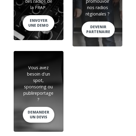
des radios de
promouvoir
la FRAP.
nos radios
régionales ?
ENVOYER
UNE DEMO
DEVENIR
PARTENAIRE
Vous avez
besoin d'un
spot,
sponsoring ou
publireportage
?
DEMANDER
UN DEVIS