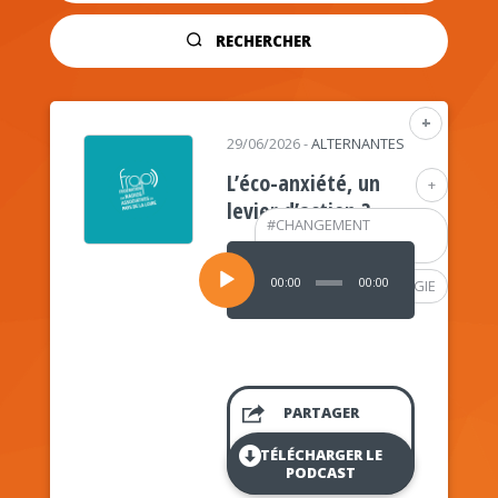
RECHERCHER
+
29/06/2026
-
ALTERNANTES
L’éco-anxiété, un
+
levier d’action ?
#
CHANGEMENT
CLIMATIQUE
Lecteur
audio
00:00
00:00
#
PSYCHOLOGIE
PARTAGER
TÉLÉCHARGER LE
PODCAST