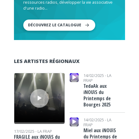
ressources radios, développer la vie associative
d'une radio...
DÉCOUVREZ LE CATALOGUE
LES ARTISTES RÉGIONAUX
Lecteur audio
Lecteur audio
14/02/2025 -
LA
FRAP
TedaAk aux
iNOUïS du
Printemps de
Bourges 2025
Lecteur audio
14/02/2025 -
LA
FRAP
Miel aux iNOUïS
17/02/2025 -
LA FRAP
du Printemps de
FRAGILE aux iNOUïS du