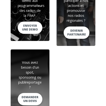
démo aux
participer à nos
programmateurs
actions et
des radios de
promouvoir
la FRAP.
nos radios
régionales ?
ENVOYER
UNE DEMO
DEVENIR
PARTENAIRE
Vous avez
besoin d'un
spot,
sponsoring ou
publireportage
?
DEMANDER
UN DEVIS