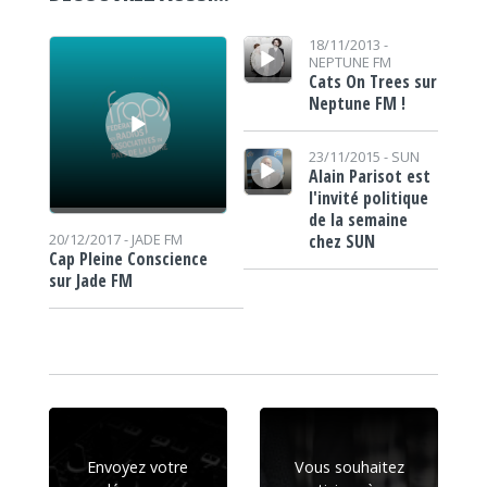
Lecteur audio
Lecteur audio
18/11/2013 -
NEPTUNE FM
Cats On Trees sur
Neptune FM !
Lecteur audio
23/11/2015 -
SUN
Alain Parisot est
l'invité politique
de la semaine
chez SUN
20/12/2017 -
JADE FM
Cap Pleine Conscience
sur Jade FM
Envoyez votre
Vous souhaitez