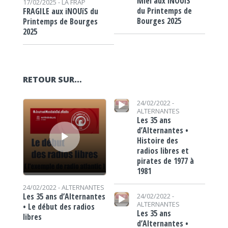
Miel aux iNOUïS
17/02/2025 -
LA FRAP
du Printemps de
FRAGILE aux iNOUïS du
Bourges 2025
Printemps de Bourges
2025
RETOUR SUR…
Lecteur audio
Lecteur audio
24/02/2022 -
ALTERNANTES
Les 35 ans
d’Alternantes •
Histoire des
radios libres et
pirates de 1977 à
1981
24/02/2022 -
ALTERNANTES
Lecteur audio
Les 35 ans d’Alternantes
24/02/2022 -
ALTERNANTES
• Le début des radios
Les 35 ans
libres
d’Alternantes •