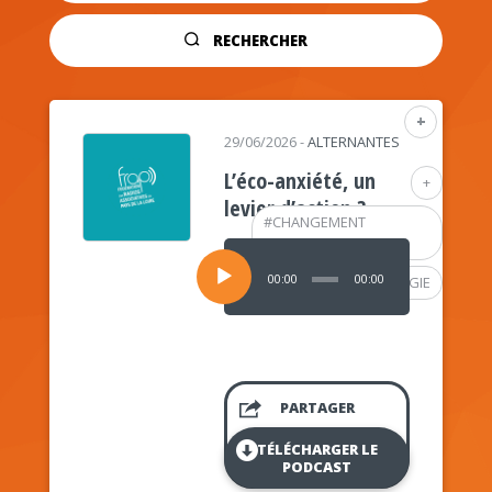
RECHERCHER
+
29/06/2026
-
ALTERNANTES
L’éco-anxiété, un
+
levier d’action ?
#
CHANGEMENT
CLIMATIQUE
Lecteur
audio
00:00
00:00
#
PSYCHOLOGIE
PARTAGER
TÉLÉCHARGER LE
PODCAST