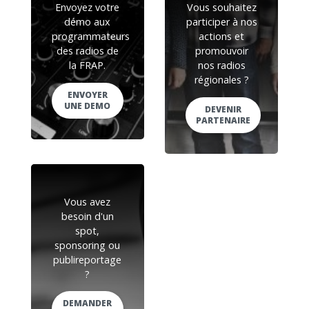
Envoyez votre
Vous souhaitez
démo aux
participer à nos
programmateurs
actions et
des radios de
promouvoir
la FRAP.
nos radios
régionales ?
ENVOYER
UNE DEMO
DEVENIR
PARTENAIRE
Vous avez
besoin d'un
spot,
sponsoring ou
publireportage
?
DEMANDER