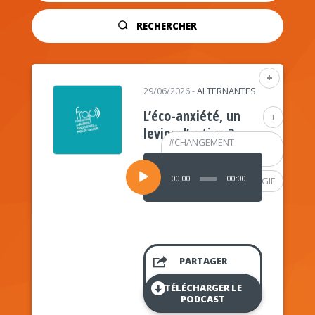
RECHERCHER
+
29/06/2026
-
ALTERNANTES
L’éco-anxiété, un
+
levier d’action ?
#
CHANGEMENT
CLIMATIQUE
Lecteur
audio
00:00
00:00
#
PSYCHOLOGIE
PARTAGER
TÉLÉCHARGER LE
PODCAST