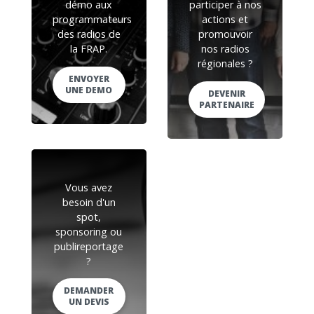
démo aux
participer à nos
programmateurs
actions et
des radios de
promouvoir
la FRAP.
nos radios
régionales ?
ENVOYER
UNE DEMO
DEVENIR
PARTENAIRE
Vous avez
besoin d'un
spot,
sponsoring ou
publireportage
?
DEMANDER
UN DEVIS