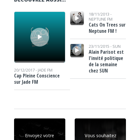
Lecteur audio
Lecteur audio
18/11/2013 -
NEPTUNE FM
Cats On Trees sur
Neptune FM !
Lecteur audio
23/11/2015 -
SUN
Alain Parisot est
l'invité politique
de la semaine
chez SUN
20/12/2017 -
JADE FM
Cap Pleine Conscience
sur Jade FM
Envoyez votre
Vous souhaitez