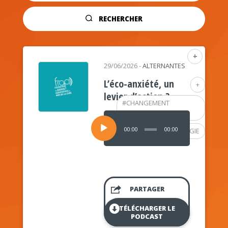
RECHERCHER
+
29/06/2026
-
ALTERNANTES
L’éco-anxiété, un
+
levier d’action ?
#
CHANGEMENT
CLIMATIQUE
Lecteur
audio
00:00
00:00
#
PSYCHOLOGIE
PARTAGER
TÉLÉCHARGER LE
PODCAST