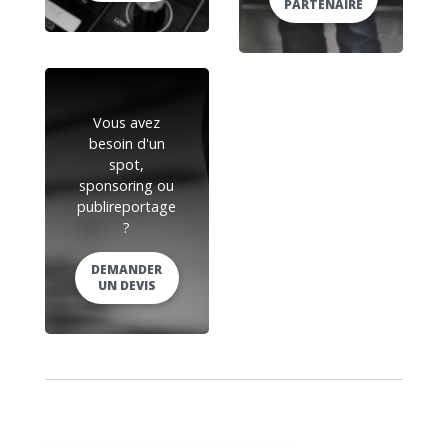
PARTENAIRE
Vous avez
besoin d'un
spot,
sponsoring ou
publireportage
?
DEMANDER
UN DEVIS