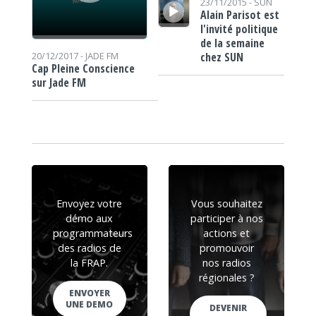
23/11/2015 -
SUN
Alain Parisot est
l'invité politique
de la semaine
chez SUN
20/12/2017 -
JADE FM
Cap Pleine Conscience
sur Jade FM
Envoyez votre
Vous souhaitez
démo aux
participer à nos
programmateurs
actions et
des radios de
promouvoir
la FRAP.
nos radios
régionales ?
ENVOYER
UNE DEMO
DEVENIR