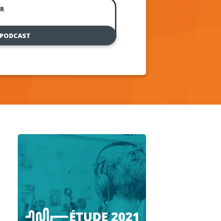
R
 PODCAST