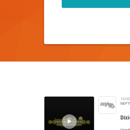
Lecteur audio
13/0
NEPT
Dix
Vendr