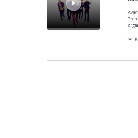
Avan
Trëma
orga
P