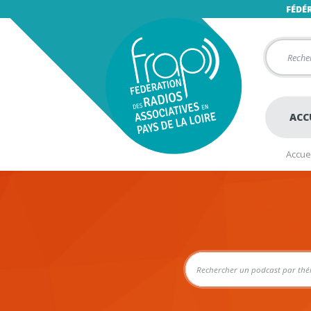
FÉDÉ
ACC
Accuei