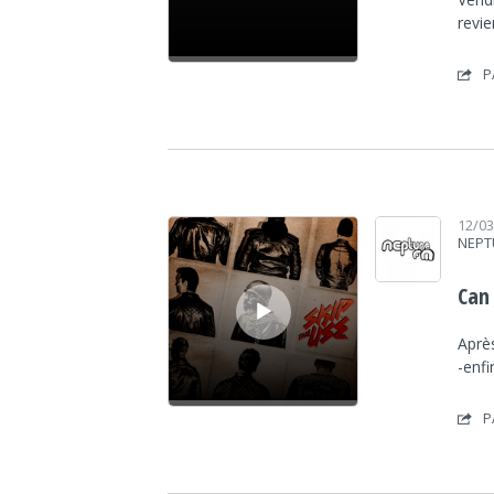
revi
P
Lecteur audio
12/0
NEPT
Can
Après
-enf
P