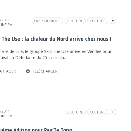
4/2011
FRAP MUSIQUE
CULTURE
CULTURE
+
UNE FM
SKIP THE USE
MAT BASTARD
 The Use : la chaleur du Nord arrive chez nous !
naire de Lille, le groupe Skip The Use arrive en Vendée pour
stival La Déferlante du 25 juillet au…
ARTAGER
TÉLÉCHARGER
3/2011
CULTURE
CULTURE
+
UNE FM
FRAP INFO
FRANCOIS GUILLOTEAU
PAY'TA TONG
LA FERRIERE
INTERVIEW
tième édition pour Pay’Ta Tong