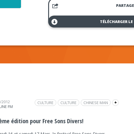
PARTAGE
TÉLÉCHARGER LE
3/2012
CULTURE
CULTURE
CHINESE MAN
+
UNE FM
FREE SONS DIVERS
FRAP INFO
INTERVIEW
GÉRÔME BLANCHARD
ième édition pour Free Sons Divers!
SKIP THE USE
edi 16 et samedi 17 Mars, le festival Free Sons Divers