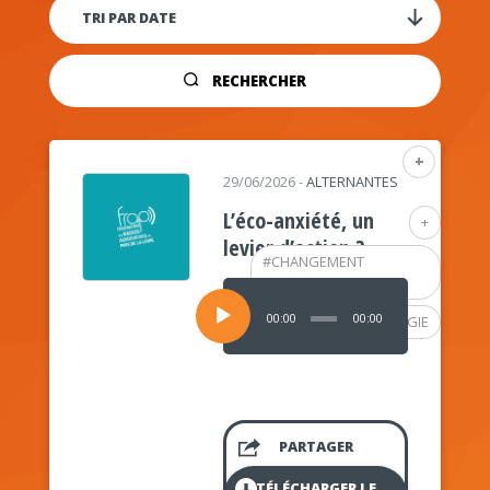
RECHERCHER
+
29/06/2026
-
ALTERNANTES
L’éco-anxiété, un
+
levier d’action ?
#
CHANGEMENT
CLIMATIQUE
Lecteur
audio
00:00
00:00
#
PSYCHOLOGIE
PARTAGER
TÉLÉCHARGER LE