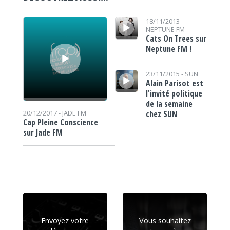
Lecteur audio
Lecteur audio
18/11/2013 -
NEPTUNE FM
Cats On Trees sur
Neptune FM !
Lecteur audio
23/11/2015 -
SUN
Alain Parisot est
l'invité politique
de la semaine
chez SUN
20/12/2017 -
JADE FM
Cap Pleine Conscience
sur Jade FM
Envoyez votre
Vous souhaitez