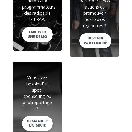
démo aux
participer à nos
programmateurs
actions et
des radios de
promouvoir
la FRAP.
nos radios
régionales ?
ENVOYER
UNE DEMO
DEVENIR
PARTENAIRE
Vous avez
besoin d'un
spot,
sponsoring ou
publireportage
?
DEMANDER
UN DEVIS