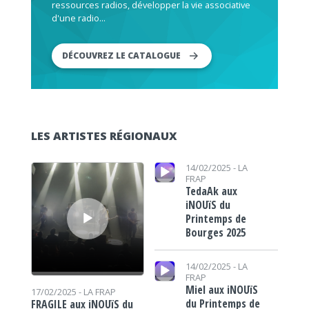
ressources radios, développer la vie associative
d'une radio...
DÉCOUVREZ LE CATALOGUE
LES ARTISTES RÉGIONAUX
Lecteur audio
Lecteur audio
14/02/2025 -
LA
FRAP
TedaAk aux
iNOUïS du
Printemps de
Bourges 2025
Lecteur audio
14/02/2025 -
LA
FRAP
Miel aux iNOUïS
17/02/2025 -
LA FRAP
du Printemps de
FRAGILE aux iNOUïS du