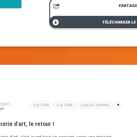
PARTAGE
TÉLÉCHARGER LE
1/2011
CULTURE
CULTURE
CLAUDE SAVINEL
+
RAP
GALERIE
FRAP INFO
EPICERIE D'ART
RODOLPHE CHUPIN
icerie d’art, le retour !
cerie d’art, c’est avant tout un concept, voire une mission.