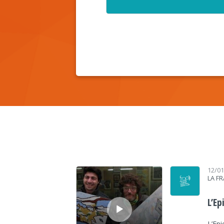
Lecteur audio
12/0
LA F
L’Ep
L’Epi