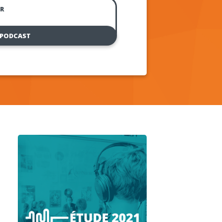
R
 PODCAST