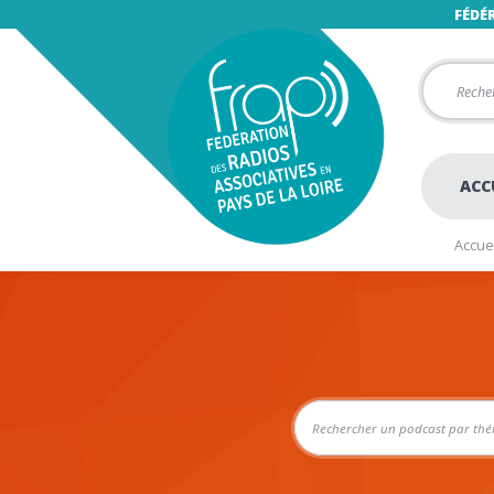
FÉDÉ
ACC
Accuei