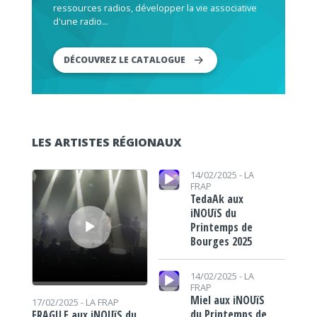
ressources radios, développer la vie associative
d'une radio...
DÉCOUVREZ LE CATALOGUE
LES ARTISTES RÉGIONAUX
Lecteur audio
Lecteur audio
14/02/2025 -
LA
FRAP
TedaAk aux
iNOUïS du
Printemps de
Bourges 2025
Lecteur audio
14/02/2025 -
LA
FRAP
Miel aux iNOUïS
17/02/2025 -
LA FRAP
du Printemps de
FRAGILE aux iNOUïS du