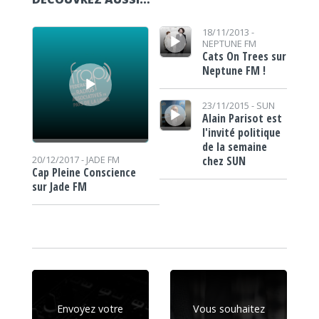
Lecteur audio
Lecteur audio
18/11/2013 -
NEPTUNE FM
Cats On Trees sur
Neptune FM !
Lecteur audio
23/11/2015 -
SUN
Alain Parisot est
l'invité politique
de la semaine
chez SUN
20/12/2017 -
JADE FM
Cap Pleine Conscience
sur Jade FM
Envoyez votre
Vous souhaitez