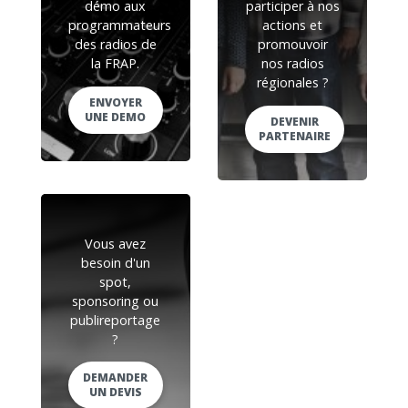
démo aux
participer à nos
programmateurs
actions et
des radios de
promouvoir
la FRAP.
nos radios
régionales ?
ENVOYER
UNE DEMO
DEVENIR
PARTENAIRE
Vous avez
besoin d'un
spot,
sponsoring ou
publireportage
?
DEMANDER
UN DEVIS