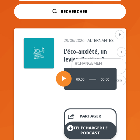
RECHERCHER
+
29/06/2026
-
ALTERNANTES
L’éco-anxiété, un
+
levier d’action ?
#
CHANGEMENT
CLIMATIQUE
Lecteur
audio
00:00
00:00
#
PSYCHOLOGIE
PARTAGER
TÉLÉCHARGER LE
PODCAST