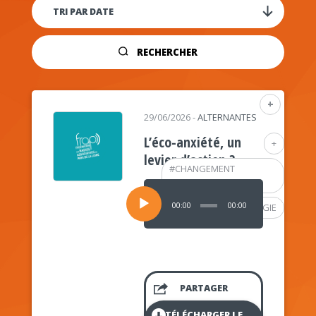
RECHERCHER
+
29/06/2026
-
ALTERNANTES
L’éco-anxiété, un
+
levier d’action ?
#
CHANGEMENT
CLIMATIQUE
Lecteur
audio
00:00
00:00
#
PSYCHOLOGIE
PARTAGER
TÉLÉCHARGER LE