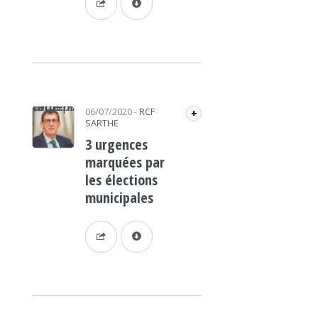
https://www.lafrap.fr/wp-content/uploads/2020/07/rcf_wp-carré.png
06/07/2020
-
RCF
+
SARTHE
3 urgences
marquées par
les élections
municipales