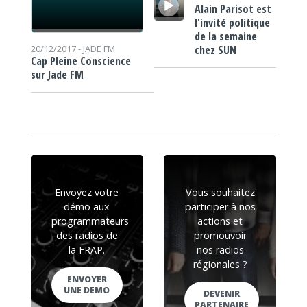
Alain Parisot est
l'invité politique
de la semaine
chez SUN
20/12/2017 -
JADE FM
Cap Pleine Conscience
sur Jade FM
Envoyez votre
Vous souhaitez
démo aux
participer à nos
programmateurs
actions et
des radios de
promouvoir
la FRAP.
nos radios
régionales ?
ENVOYER
UNE DEMO
DEVENIR
PARTENAIRE