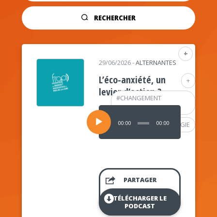
RECHERCHER
+
29/06/2026
-
ALTERNANTES
L’éco-anxiété, un
+
levier d’action ?
#
CHANGEMENT
CLIMATIQUE
Lecteur
audio
00:00
00:00
#
PSYCHOLOGIE
PARTAGER
TÉLÉCHARGER LE
PODCAST