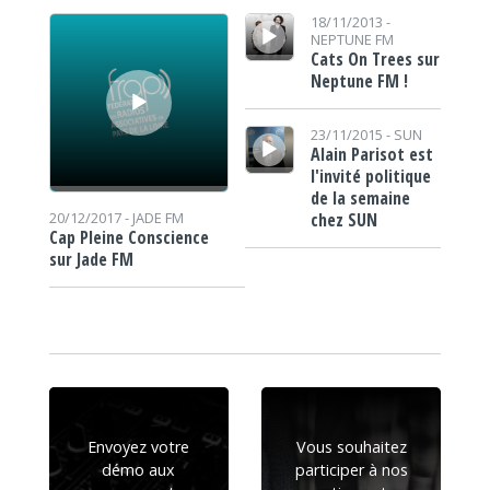
Lecteur audio
Lecteur audio
18/11/2013 -
NEPTUNE FM
Cats On Trees sur
Neptune FM !
Lecteur audio
23/11/2015 -
SUN
Alain Parisot est
l'invité politique
de la semaine
chez SUN
20/12/2017 -
JADE FM
Cap Pleine Conscience
sur Jade FM
Envoyez votre
Vous souhaitez
démo aux
participer à nos