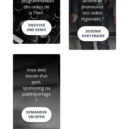
programmateurs
actions et
des radios de
promouvoir
la FRAP.
nos radios
régionales ?
ENVOYER
UNE DEMO
DEVENIR
PARTENAIRE
Vous avez
besoin d'un
spot,
sponsoring ou
publireportage
?
DEMANDER
UN DEVIS