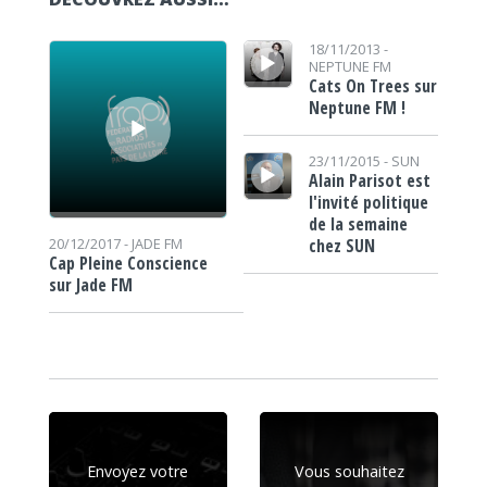
Lecteur audio
Lecteur audio
18/11/2013 -
NEPTUNE FM
Cats On Trees sur
Neptune FM !
Lecteur audio
23/11/2015 -
SUN
Alain Parisot est
l'invité politique
de la semaine
chez SUN
20/12/2017 -
JADE FM
Cap Pleine Conscience
sur Jade FM
Envoyez votre
Vous souhaitez