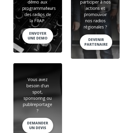
démo aux
participer à nos
programmateurs
actions et
des radios de
promouvoir
la FRAP.
nos radios
régionales ?
ENVOYER
UNE DEMO
DEVENIR
PARTENAIRE
Vous avez
besoin d'un
spot,
sponsoring ou
publireportage
?
DEMANDER
UN DEVIS