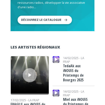
ressources radios, développer la vie associative
d'une radio...
DÉCOUVREZ LE CATALOGUE
LES ARTISTES RÉGIONAUX
Lecteur audio
Lecteur audio
14/02/2025 -
LA
FRAP
TedaAk aux
iNOUïS du
Printemps de
Bourges 2025
Lecteur audio
14/02/2025 -
LA
FRAP
Miel aux iNOUïS
17/02/2025 -
LA FRAP
du Printemps de
FRAGILE aux iNOUïS du