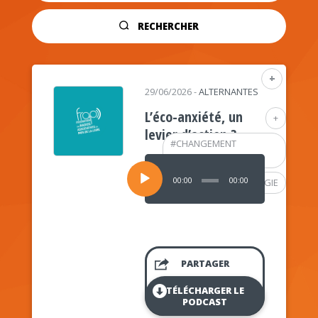
RECHERCHER
+
29/06/2026
-
ALTERNANTES
L’éco-anxiété, un
+
levier d’action ?
#
CHANGEMENT
CLIMATIQUE
Lecteur
audio
00:00
00:00
#
PSYCHOLOGIE
PARTAGER
TÉLÉCHARGER LE
PODCAST