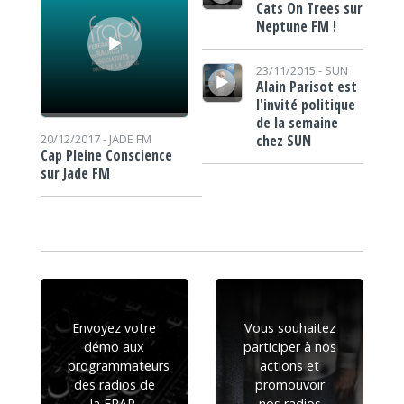
Cats On Trees sur
Neptune FM !
Lecteur audio
23/11/2015 -
SUN
Alain Parisot est
l'invité politique
de la semaine
chez SUN
20/12/2017 -
JADE FM
Cap Pleine Conscience
sur Jade FM
Envoyez votre
Vous souhaitez
démo aux
participer à nos
programmateurs
actions et
des radios de
promouvoir
la FRAP.
nos radios