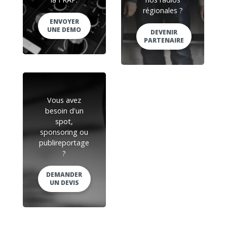
régionales ?
ENVOYER
UNE DEMO
DEVENIR
PARTENAIRE
Vous avez
besoin d'un
spot,
sponsoring ou
publireportage
?
DEMANDER
UN DEVIS