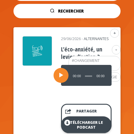
RECHERCHER
+
29/06/2026
-
ALTERNANTES
L’éco-anxiété, un
+
levier d’action ?
#
CHANGEMENT
CLIMATIQUE
Lecteur
audio
00:00
00:00
#
PSYCHOLOGIE
PARTAGER
TÉLÉCHARGER LE
PODCAST