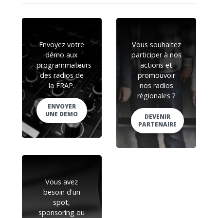
Envoyez votre
Vous souhaitez
démo aux
participer à nos
programmateurs
actions et
des radios de
promouvoir
la FRAP.
nos radios
régionales ?
ENVOYER
UNE DEMO
DEVENIR
PARTENAIRE
Vous avez
besoin d'un
spot,
sponsoring ou