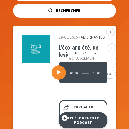
RECHERCHER
+
29/06/2026
-
ALTERNANTES
L’éco-anxiété, un
+
levier d’action ?
#
CHANGEMENT
CLIMATIQUE
Lecteur
audio
00:00
00:00
#
PSYCHOLOGIE
PARTAGER
TÉLÉCHARGER LE
PODCAST