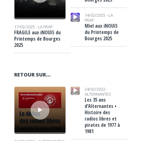
Lecteur audio
14/02/2025 -
LA
FRAP
Miel aux iNOUïS
17/02/2025 -
LA FRAP
du Printemps de
FRAGILE aux iNOUïS du
Bourges 2025
Printemps de Bourges
2025
RETOUR SUR…
Lecteur audio
Lecteur audio
24/02/2022 -
ALTERNANTES
Les 35 ans
d’Alternantes •
Histoire des
radios libres et
pirates de 1977 à
1981