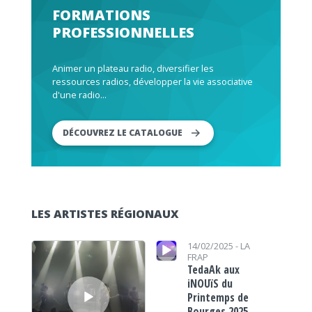
FORMATIONS
PROFESSIONNELLES
Animer un plateau radio, diversifier les
ressources radios, développer la vie associative
d'une radio...
DÉCOUVREZ LE CATALOGUE
LES ARTISTES RÉGIONAUX
Lecteur audio
Lecteur audio
14/02/2025 -
LA
FRAP
TedaAk aux
iNOUïS du
Printemps de
Bourges 2025