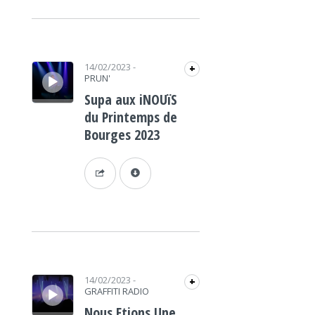
Lecteur audio
14/02/2023
-
+
PRUN'
Supa aux iNOUïS
du Printemps de
Bourges 2023
Lecteur audio
14/02/2023
-
+
GRAFFITI RADIO
Nous Etions Une