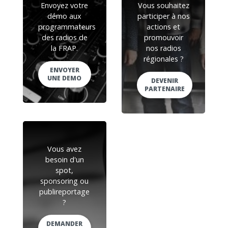
Envoyez votre
Vous souhaitez
démo aux
participer à nos
programmateurs
actions et
des radios de
promouvoir
la FRAP.
nos radios
régionales ?
ENVOYER
UNE DEMO
DEVENIR
PARTENAIRE
Vous avez
besoin d'un
spot,
sponsoring ou
publireportage
?
DEMANDER