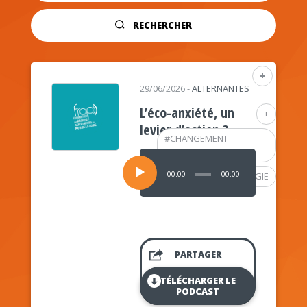
RECHERCHER
+
29/06/2026
-
ALTERNANTES
L’éco-anxiété, un
+
levier d’action ?
#
CHANGEMENT
CLIMATIQUE
Lecteur
audio
00:00
00:00
#
PSYCHOLOGIE
PARTAGER
TÉLÉCHARGER LE
PODCAST