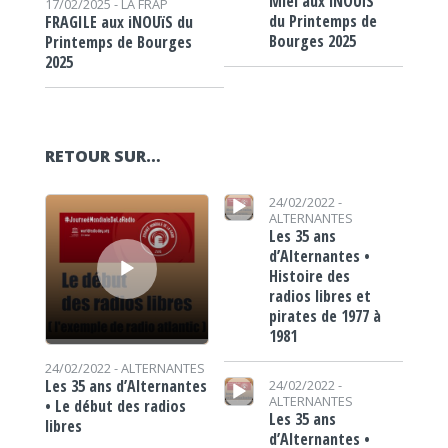
Miel aux iNOUïS
17/02/2025 -
LA FRAP
du Printemps de
FRAGILE aux iNOUïS du
Bourges 2025
Printemps de Bourges
2025
RETOUR SUR…
Lecteur audio
Lecteur audio
24/02/2022 -
ALTERNANTES
Les 35 ans
d’Alternantes •
Histoire des
radios libres et
pirates de 1977 à
1981
24/02/2022 -
ALTERNANTES
Lecteur audio
Les 35 ans d’Alternantes
24/02/2022 -
ALTERNANTES
• Le début des radios
Les 35 ans
libres
d’Alternantes •