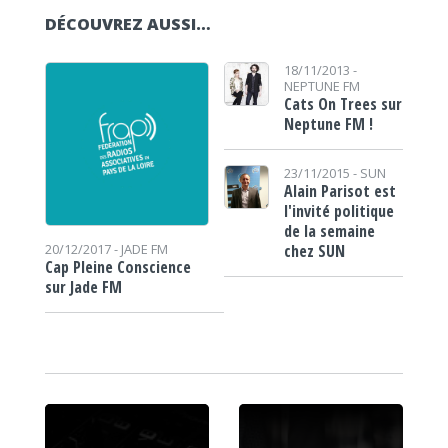
DÉCOUVREZ AUSSI…
18/11/2013 -
NEPTUNE FM
Cats On Trees sur
Neptune FM !
23/11/2015 -
SUN
Alain Parisot est
l'invité politique
de la semaine
chez SUN
20/12/2017 -
JADE FM
Cap Pleine Conscience
sur Jade FM