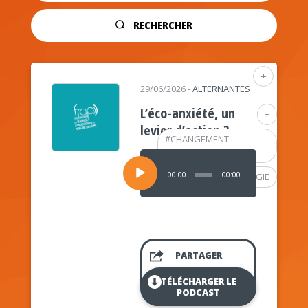
RECHERCHER
+
29/06/2026
-
ALTERNANTES
L’éco-anxiété, un
+
levier d’action ?
#
CHANGEMENT
CLIMATIQUE
Lecteur
audio
00:00
00:00
#
PSYCHOLOGIE
PARTAGER
TÉLÉCHARGER LE
PODCAST