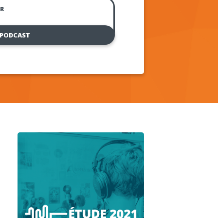
R
 PODCAST