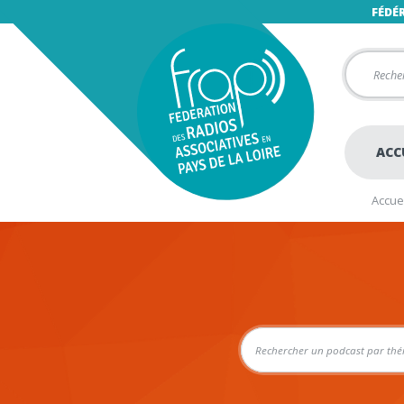
FÉDÉ
ACC
Accuei