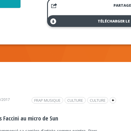
PARTAGE
TÉLÉCHARGER LE
2/2017
FRAP MUSIQUE
CULTURE
CULTURE
+
INTERVIEW
I DREAMED AN ISLAND
NANTES
MUSIQUE
LA BOUCHE D'AIR
s Faccini au micro de Sun
PIERS FACCINI
commencé sa carrière d’artiste comme peintre, Piers