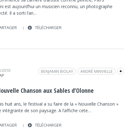
ini est aujourd’hui un musicien reconnu, un photographe
cté. Il a sorti l’an…
ARTAGER
TÉLÉCHARGER
4/2010
BENJAMIN BIOLAY
ANDRÉ MINVIELLE
+
RAP
CULTURE
CULTURE
CARMEN MARIA VEGA
INTERVIEW
FRAP INFO
FESTIVAL
FANTAZIO
Nouvelle Chanson aux Sables d’Olonne
JEAN-CHRISTOPHE LHEULLIER
s huit ans, le festival a su faire de la « Nouvelle Chanson »
NOUVELLE CHANSON
LES SABLES D'OLONNE
e intégrante de son paysage. A l’affiche cete…
TENDER FOREVER
PIERS FACCINI
ARTAGER
TÉLÉCHARGER