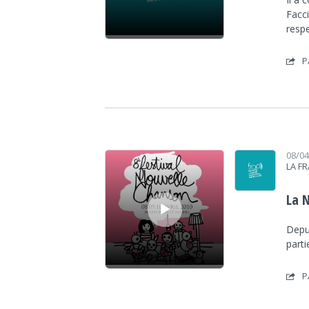
Facc
respe
P
Lecteur audio
08/0
LA F
La 
Depui
parti
P