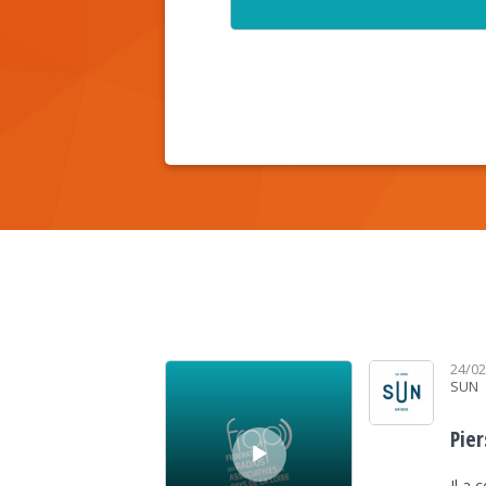
Lecteur audio
24/0
SUN
Pier
Il a 