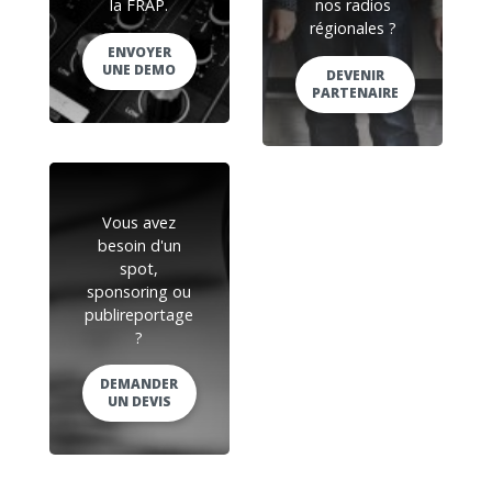
la FRAP.
nos radios
régionales ?
ENVOYER
UNE DEMO
DEVENIR
PARTENAIRE
Vous avez
besoin d'un
spot,
sponsoring ou
publireportage
?
DEMANDER
UN DEVIS