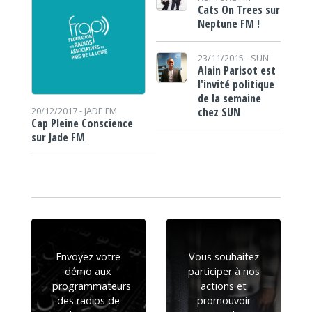
Cats On Trees sur
Neptune FM !
23/11/2015 -
SUN
Alain Parisot est
l'invité politique
de la semaine
chez SUN
20/12/2017 -
JADE FM
Cap Pleine Conscience
sur Jade FM
Envoyez votre
Vous souhaitez
démo aux
participer à nos
programmateurs
actions et
des radios de
promouvoir