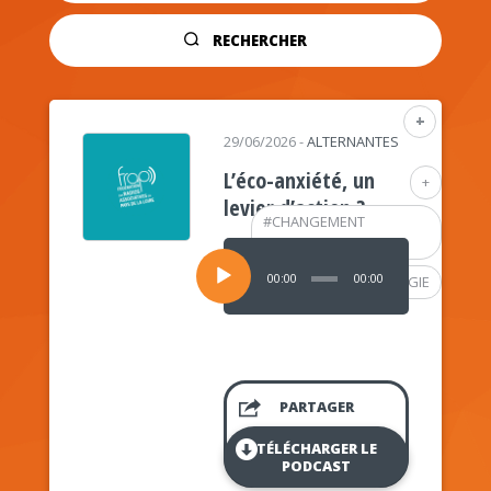
RECHERCHER
+
29/06/2026
-
ALTERNANTES
L’éco-anxiété, un
+
levier d’action ?
#
CHANGEMENT
CLIMATIQUE
Lecteur
audio
00:00
00:00
#
PSYCHOLOGIE
PARTAGER
TÉLÉCHARGER LE
PODCAST