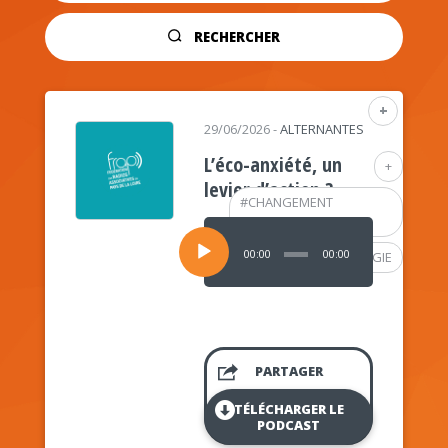
RECHERCHER
+
29/06/2026
-
ALTERNANTES
L’éco-anxiété, un
+
levier d’action ?
#
CHANGEMENT
CLIMATIQUE
Lecteur
audio
00:00
00:00
#
PSYCHOLOGIE
PARTAGER
TÉLÉCHARGER LE
PODCAST