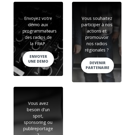
Envoyez votre
Vous souhaitez
démo aux
participer à nos
programmateurs
actions et
des radios de
promouvoir
la FRAP.
nos radios
régionales ?
ENVOYER
UNE DEMO
DEVENIR
PARTENAIRE
Vous avez
besoin d'un
spot,
sponsoring ou
publireportage
?