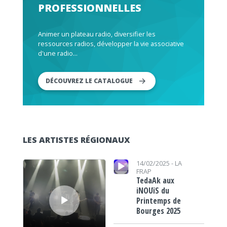
PROFESSIONNELLES
Animer un plateau radio, diversifier les
ressources radios, développer la vie associative
d'une radio...
DÉCOUVREZ LE CATALOGUE
LES ARTISTES RÉGIONAUX
Lecteur audio
Lecteur audio
14/02/2025 -
LA
FRAP
TedaAk aux
iNOUïS du
Printemps de
Bourges 2025