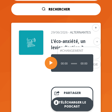
RECHERCHER
+
29/06/2026
-
ALTERNANTES
L’éco-anxiété, un
+
levier d’action ?
#
CHANGEMENT
CLIMATIQUE
Lecteur
audio
00:00
00:00
#
PSYCHOLOGIE
PARTAGER
TÉLÉCHARGER LE
PODCAST