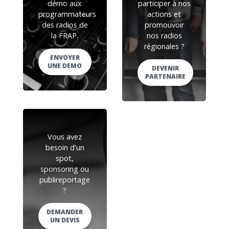
démo aux
participer à nos
programmateurs
actions et
des radios de
promouvoir
la FRAP.
nos radios
régionales ?
ENVOYER
UNE DEMO
DEVENIR
PARTENAIRE
Vous avez
besoin d'un
spot,
sponsoring ou
publireportage
?
DEMANDER
UN DEVIS