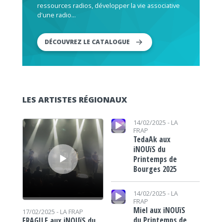
ressources radios, développer la vie associative
d'une radio...
DÉCOUVREZ LE CATALOGUE
LES ARTISTES RÉGIONAUX
Lecteur audio
Lecteur audio
14/02/2025 -
LA
FRAP
TedaAk aux
iNOUïS du
Printemps de
Bourges 2025
Lecteur audio
14/02/2025 -
LA
FRAP
Miel aux iNOUïS
17/02/2025 -
LA FRAP
du Printemps de
FRAGILE aux iNOUïS du