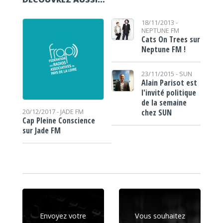
18/11/2013 -
NEPTUNE FM
Cats On Trees sur
Neptune FM !
23/11/2015 -
SUN
Alain Parisot est
l'invité politique
de la semaine
chez SUN
20/12/2017 -
JADE FM
Cap Pleine Conscience
sur Jade FM
Envoyez votre
Vous souhaitez