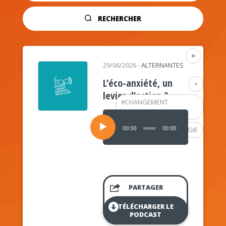
RECHERCHER
+
29/06/2026
-
ALTERNANTES
L’éco-anxiété, un
+
levier d’action ?
#
CHANGEMENT
CLIMATIQUE
Lecteur
audio
00:00
00:00
#
PSYCHOLOGIE
PARTAGER
TÉLÉCHARGER LE
PODCAST