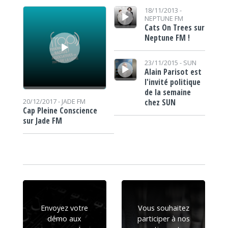
Lecteur audio
Lecteur audio
18/11/2013 -
NEPTUNE FM
Cats On Trees sur
Neptune FM !
Lecteur audio
23/11/2015 -
SUN
Alain Parisot est
l'invité politique
de la semaine
chez SUN
20/12/2017 -
JADE FM
Cap Pleine Conscience
sur Jade FM
Envoyez votre
Vous souhaitez
démo aux
participer à nos