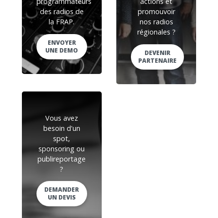
programmateurs
actions et
des radios de
promouvoir
la FRAP.
nos radios
régionales ?
ENVOYER
UNE DEMO
DEVENIR
PARTENAIRE
Vous avez
besoin d'un
spot,
sponsoring ou
publireportage
?
DEMANDER
UN DEVIS