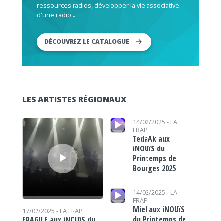
ressources radios, développer la vie associative
d'une radio...
DÉCOUVREZ LE CATALOGUE
LES ARTISTES RÉGIONAUX
Lecteur audio
Lecteur audio
14/02/2025 -
LA
FRAP
TedaAk aux
iNOUïS du
Printemps de
Bourges 2025
Lecteur audio
14/02/2025 -
LA
FRAP
Miel aux iNOUïS
17/02/2025 -
LA FRAP
du Printemps de
FRAGILE aux iNOUïS du