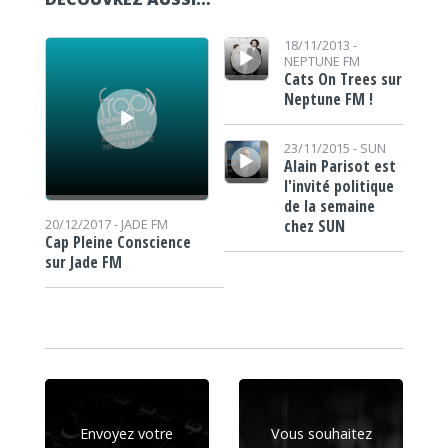
Lecteur audio
Lecteur audio
18/11/2013 -
NEPTUNE FM
Cats On Trees sur
Neptune FM !
Lecteur audio
23/11/2015 -
SUN
Alain Parisot est
l'invité politique
de la semaine
chez SUN
20/12/2017 -
JADE FM
Cap Pleine Conscience
sur Jade FM
Envoyez votre
Vous souhaitez