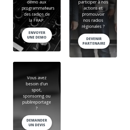
démo aux
participer à nos
programmateurs
actions et
des radios de
promouvoir
la FRAP.
nos radios
régionales ?
ENVOYER
UNE DEMO
DEVENIR
PARTENAIRE
Vous avez
besoin d'un
spot,
sponsoring ou
publireportage
?
DEMANDER
UN DEVIS