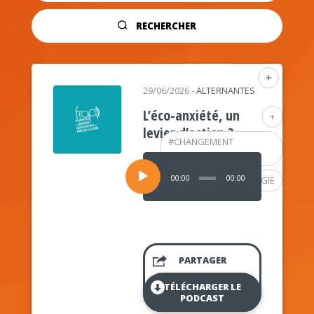
RECHERCHER
+
29/06/2026
-
ALTERNANTES
L’éco-anxiété, un
+
levier d’action ?
#
CHANGEMENT
CLIMATIQUE
Lecteur
audio
00:00
00:00
#
PSYCHOLOGIE
PARTAGER
TÉLÉCHARGER LE
PODCAST