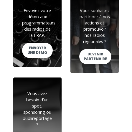
Envoyez votre
Vous souhaitez
démo aux
participer à nos
programmateurs
actions et
des radios de
promouvoir
la FRAP.
nos radios
régionales ?
ENVOYER
UNE DEMO
DEVENIR
PARTENAIRE
Vous avez
besoin d'un
spot,
sponsoring ou
publireportage
?