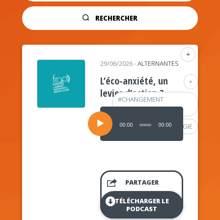
RECHERCHER
+
29/06/2026
-
ALTERNANTES
L’éco-anxiété, un
+
levier d’action ?
#
CHANGEMENT
CLIMATIQUE
Lecteur
audio
00:00
00:00
#
PSYCHOLOGIE
PARTAGER
TÉLÉCHARGER LE
PODCAST