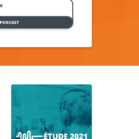
R
 PODCAST