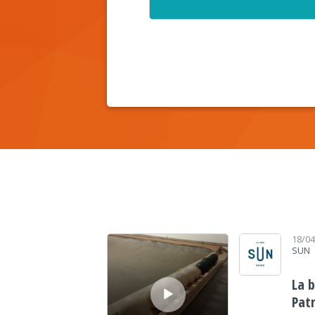
Lecteur audio
18/0
SUN
La b
Pat