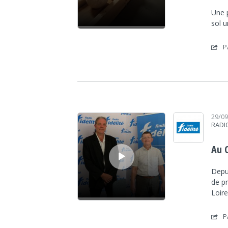
Une p
sol 
P
Lecteur audio
29/0
RADIO
Au 
Depu
de p
Loire
P