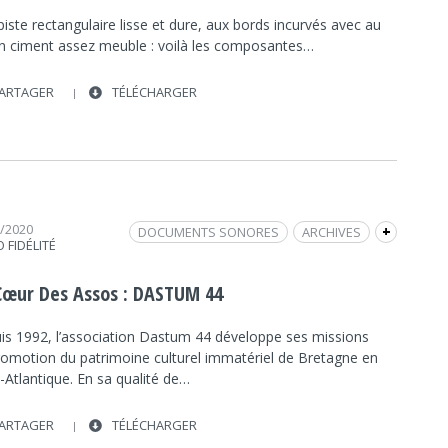
iste rectangulaire lisse et dure, aux bords incurvés avec au
un ciment assez meuble : voilà les composantes…
ARTAGER
TÉLÉCHARGER
9/2020
DOCUMENTS SONORES
ARCHIVES
+
 FIDÉLITÉ
NUMÉRISATION
PATRIMOINE CULTUREL IMMATÉRIEL
Cœur Des Assos : DASTUM 44
TRADITION ORALE
SAUVEGARDE
is 1992, l’association Dastum 44 développe ses missions
romotion du patrimoine culturel immatériel de Bretagne en
-Atlantique. En sa qualité de…
ARTAGER
TÉLÉCHARGER