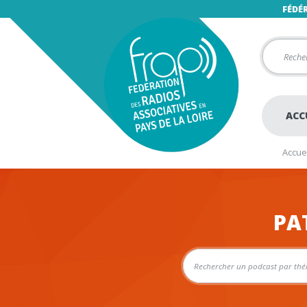
FÉDÉ
ACC
Accuei
PA