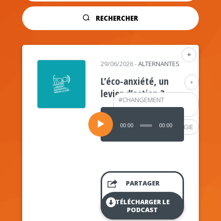
RECHERCHER
+
29/06/2026
-
ALTERNANTES
L’éco-anxiété, un
+
levier d’action ?
#
CHANGEMENT
CLIMATIQUE
Lecteur
audio
00:00
00:00
#
PSYCHOLOGIE
PARTAGER
TÉLÉCHARGER LE
PODCAST