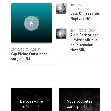
Lecteur audio
Lecteur audio
18/11/2013 -
NEPTUNE FM
Cats On Trees sur
Neptune FM !
Lecteur audio
23/11/2015 -
SUN
Alain Parisot est
l'invité politique
de la semaine
chez SUN
20/12/2017 -
JADE FM
Cap Pleine Conscience
sur Jade FM
Envoyez votre
Vous souhaitez
démo aux
participer à nos