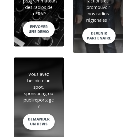
programmateurs
actions et
des radios de
promouvoir
la FRAP.
nos radios
régionales ?
ENVOYER
UNE DEMO
DEVENIR
PARTENAIRE
Vous avez
besoin d'un
spot,
sponsoring ou
publireportage
?
DEMANDER
UN DEVIS