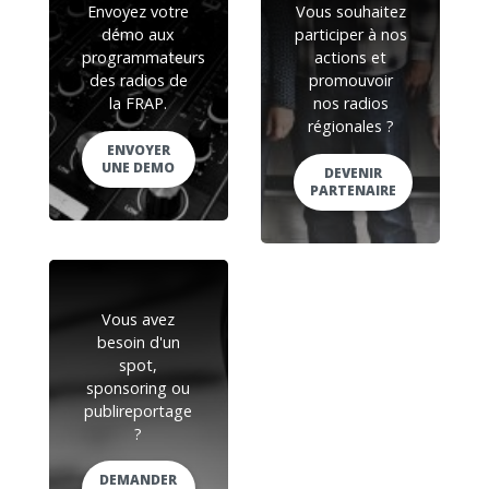
Envoyez votre
Vous souhaitez
démo aux
participer à nos
programmateurs
actions et
des radios de
promouvoir
la FRAP.
nos radios
régionales ?
ENVOYER
UNE DEMO
DEVENIR
PARTENAIRE
Vous avez
besoin d'un
spot,
sponsoring ou
publireportage
?
DEMANDER