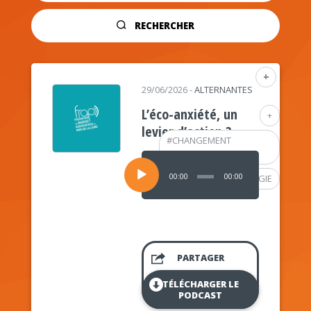
RECHERCHER
+
29/06/2026
-
ALTERNANTES
L’éco-anxiété, un
+
levier d’action ?
#
CHANGEMENT
CLIMATIQUE
Lecteur
audio
00:00
00:00
#
PSYCHOLOGIE
PARTAGER
TÉLÉCHARGER LE
PODCAST