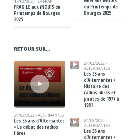
Miel aux iNOUïS
17/02/2025 -
LA FRAP
du Printemps de
FRAGILE aux iNOUïS du
Bourges 2025
Printemps de Bourges
2025
RETOUR SUR…
Lecteur audio
Lecteur audio
24/02/2022 -
ALTERNANTES
Les 35 ans
d’Alternantes •
Histoire des
radios libres et
pirates de 1977 à
1981
24/02/2022 -
ALTERNANTES
Lecteur audio
Les 35 ans d’Alternantes
24/02/2022 -
ALTERNANTES
• Le début des radios
Les 35 ans
libres
d’Alternantes •