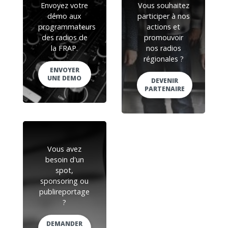
Envoyez votre
Vous souhaitez
démo aux
participer à nos
programmateurs
actions et
des radios de
promouvoir
la FRAP.
nos radios
régionales ?
ENVOYER
UNE DEMO
DEVENIR
PARTENAIRE
Vous avez
besoin d'un
spot,
sponsoring ou
publireportage
?
DEMANDER