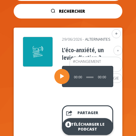
RECHERCHER
+
29/06/2026
-
ALTERNANTES
L’éco-anxiété, un
+
levier d’action ?
#
CHANGEMENT
CLIMATIQUE
Lecteur
audio
00:00
00:00
#
PSYCHOLOGIE
PARTAGER
TÉLÉCHARGER LE
PODCAST