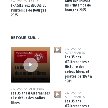
Miel aux iNOUïS
17/02/2025 -
LA FRAP
du Printemps de
FRAGILE aux iNOUïS du
Bourges 2025
Printemps de Bourges
2025
RETOUR SUR…
Lecteur audio
Lecteur audio
24/02/2022 -
ALTERNANTES
Les 35 ans
d’Alternantes •
Histoire des
radios libres et
pirates de 1977 à
1981
24/02/2022 -
ALTERNANTES
Lecteur audio
Les 35 ans d’Alternantes
24/02/2022 -
ALTERNANTES
• Le début des radios
Les 35 ans
libres
d’Alternantes •