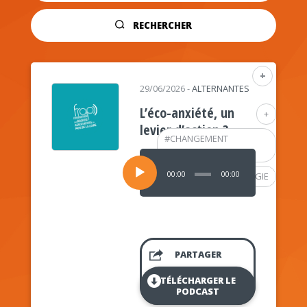
RECHERCHER
+
29/06/2026
-
ALTERNANTES
L’éco-anxiété, un
+
levier d’action ?
#
CHANGEMENT
CLIMATIQUE
Lecteur
audio
00:00
00:00
#
PSYCHOLOGIE
PARTAGER
TÉLÉCHARGER LE
PODCAST