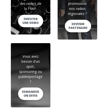
des radios de
promouvoir
la FRAP.
nos radios
régionales ?
ENVOYER
UNE DEMO
DEVENIR
PARTENAIRE
Vous avez
besoin d'un
spot,
sponsoring ou
publireportage
?
DEMANDER
UN DEVIS