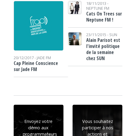
18/11/2013 -
NEPTUNE FM
Cats On Trees sur
Neptune FM !
23/11/2015 -
SUN
Alain Parisot est
l'invité politique
de la semaine
chez SUN
20/12/2017 -
JADE FM
Cap Pleine Conscience
sur Jade FM
Envoyez votre
Vous souhaitez
démo aux
participer à nos
programmateurs
actions et