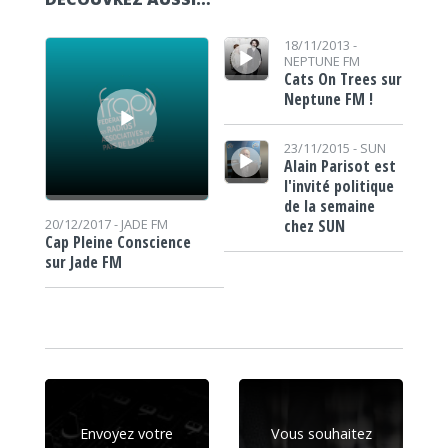
Lecteur audio
Lecteur audio
18/11/2013 -
NEPTUNE FM
Cats On Trees sur
Neptune FM !
Lecteur audio
23/11/2015 -
SUN
Alain Parisot est
l'invité politique
de la semaine
chez SUN
20/12/2017 -
JADE FM
Cap Pleine Conscience
sur Jade FM
Envoyez votre
Vous souhaitez