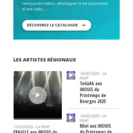
ressources radios, développer la vie associative
d'une radio...
DÉCOUVREZ LE CATALOGUE
LES ARTISTES RÉGIONAUX
Lecteur audio
Lecteur audio
14/02/2025 -
LA
FRAP
TedaAk aux
iNOUïS du
Printemps de
Bourges 2025
Lecteur audio
14/02/2025 -
LA
FRAP
Miel aux iNOUïS
17/02/2025 -
LA FRAP
du Printemps de
FRAGILE aux iNOUïS du