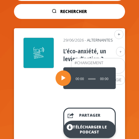
RECHERCHER
+
29/06/2026
-
ALTERNANTES
L’éco-anxiété, un
+
levier d’action ?
#
CHANGEMENT
CLIMATIQUE
Lecteur
audio
00:00
00:00
#
PSYCHOLOGIE
PARTAGER
TÉLÉCHARGER LE
PODCAST