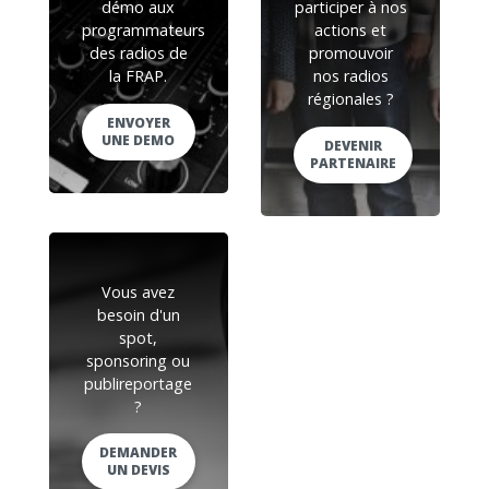
démo aux
participer à nos
programmateurs
actions et
des radios de
promouvoir
la FRAP.
nos radios
régionales ?
ENVOYER
UNE DEMO
DEVENIR
PARTENAIRE
Vous avez
besoin d'un
spot,
sponsoring ou
publireportage
?
DEMANDER
UN DEVIS