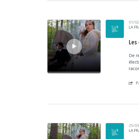
Lecteur audio
01/0
LA F
Les
De r
élec
raco
P
Lecteur audio
25/0
LA F