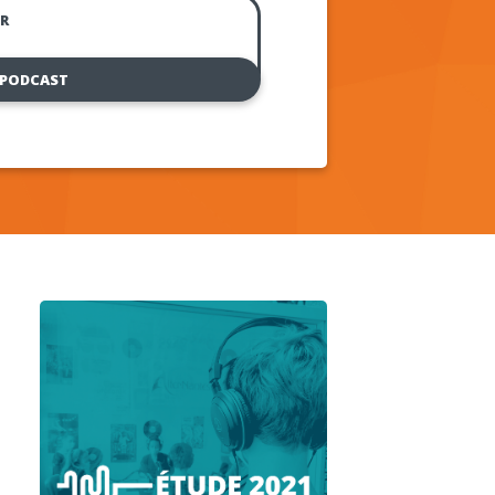
R
 PODCAST