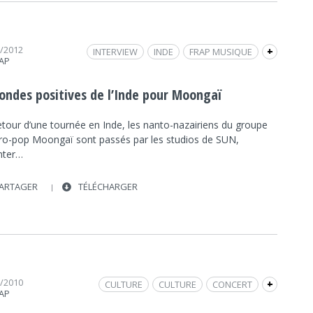
2/2012
INTERVIEW
INDE
FRAP MUSIQUE
+
RAP
MOONGAÏ
 ondes positives de l’Inde pour Moongaï
etour d’une tournée en Inde, les nanto-nazairiens du groupe
tro-pop Moongaï sont passés par les studios de SUN,
nter…
ARTAGER
TÉLÉCHARGER
3/2010
CULTURE
CULTURE
CONCERT
+
RAP
INTERVIEW
FRAP INFO
FOLIE
ÉLECTRO