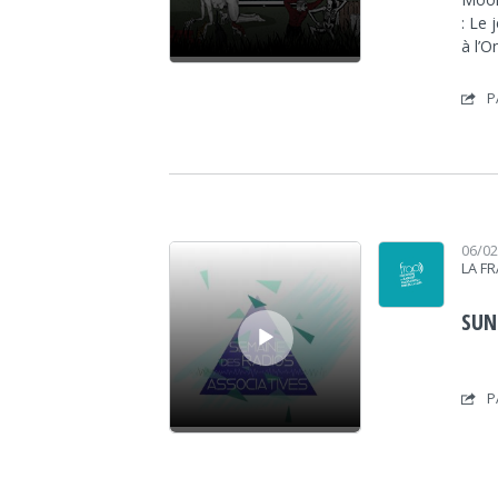
: Le 
à l’O
P
Lecteur audio
06/0
LA F
SUN
P