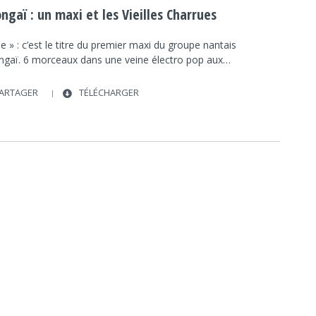
TREMPLIN
POP
MOONGAÏ
MAXI
gaï : un maxi et les Vieilles Charrues
VIEILLES CHARRUES
ie » : c’est le titre du premier maxi du groupe nantais
gaï. 6 morceaux dans une veine électro pop aux…
ARTAGER
TÉLÉCHARGER