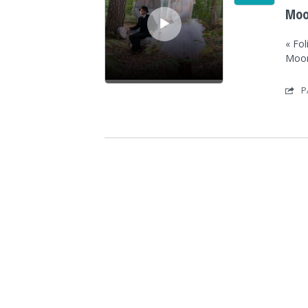
Moon
« Fol
Moon
P