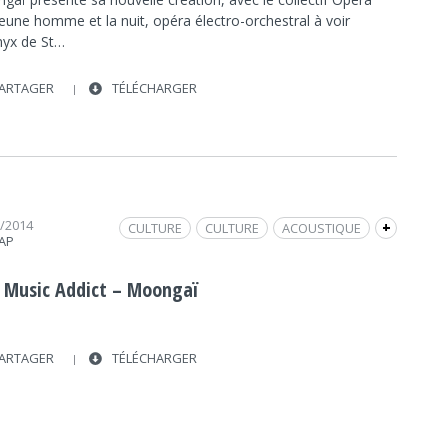
jeune homme et la nuit, opéra électro-orchestral à voir
nyx de St…
ARTAGER
TÉLÉCHARGER
2/2014
CULTURE
CULTURE
ACOUSTIQUE
+
RAP
RADIO
NANTES
MOONGAÏ
FRAP MUSIQUE
SUN
SEMAINE DES RADIOS
 Music Addict – Moongaï
SUN MUSIC ADDICT
ARTAGER
TÉLÉCHARGER