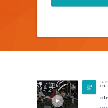
Lecteur audio
14/1
LA F
« L
Moong