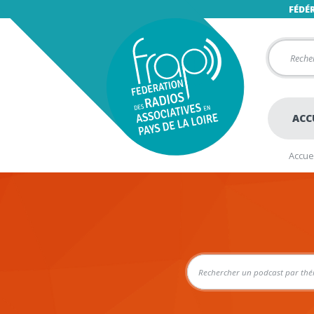
FÉDÉ
ACC
Accuei