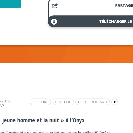
PARTAGE
TÉLÉCHARGER LE
0/2016
CULTURE
CULTURE
CÉCILE ROLLAND
+
RAP
GREG VAILLANT
FRAP INFO
EVA MÉNARD
ONYX
MOONGAÏ
LE JEUNE HOMME ET LA NUIT
e jeune homme et la nuit » à l’Onyx
ST-HERBLAIN
OPÉRA ÉLECTRO-ORCHESTRAL
aï présente sa nouvelle création, avec le collectif Opéra